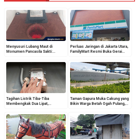
Menyusuri Lubang Maut di
Perluas Jaringan di Jakarta Utara,
Monumen Pancasila Sakti:
FamilyMart Resmi Buka Gerai
Liburan Edukasi Keluarga yang
Baru di Sukapura
Adem dan Rimbun
Tagihan Listrik Tiba-Tiba
Taman Gapura Muka Cakung yang
Membengkak Dua Lipat,
Bikin Warga Betah Ogah Pulang,
Pelanggan PLN Mengaku Kaget:
Cocok Buat Healing!
Cuaca atau Pemakaian?