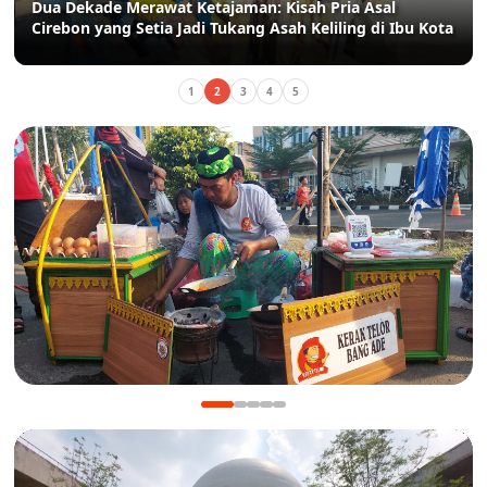
Dua Dekade Merawat Ketajaman: Kisah Pria Asal
Cirebon yang Setia Jadi Tukang Asah Keliling di Ibu Kota
1
2
3
4
5
KULINER
Manis Gurih Jakarta Festival Sukapura: Menikmati
Legenda 18 Tahun Kerak Telor Bang Ade