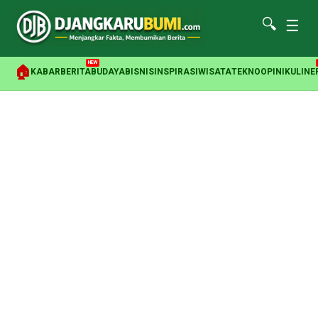
🔍
☰
NEW
🏠
KABAR
BERITA
BUDAYA
BISNIS
INSPIRASI
WISATA
TEKNO
OPINI
KULINE