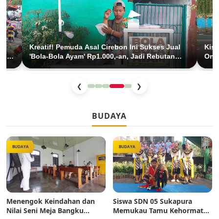
Kreatif! Pemuda Asal Cirebon Ini Sukses Jual
Kisa
 di
'Bola-Bola Ayam' Rp1.000,-an, Jadi Rebutan
Onde
Anak SD di Jakarta
Cuc
❮
❯
BUDAYA
BUDAYA
BUDAYA
Menengok Keindahan dan
Siswa SDN 05 Sukapura
Nilai Seni Meja Bangku
Memukau Tamu Kehormatan