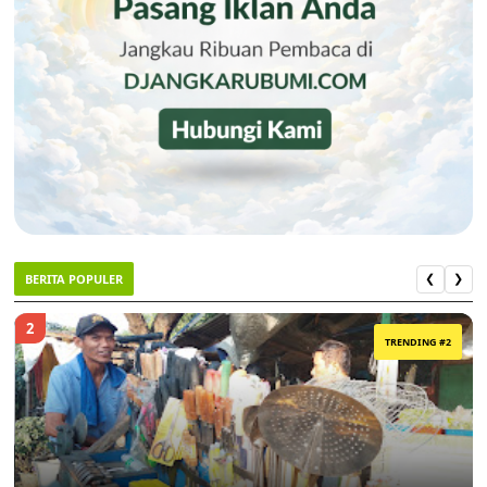
BERITA POPULER
❮
❯
2
TRENDING #2