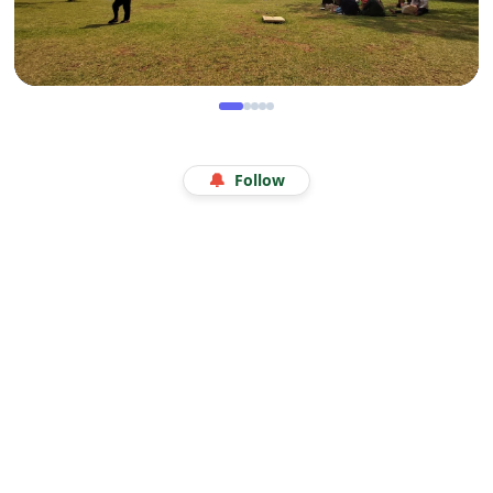
WISATA
Menjelajah Angkasa di Kala Libur Sekolah: Serunya
🔔
Follow
Eduwisata Edukatif di Planetarium Jakarta