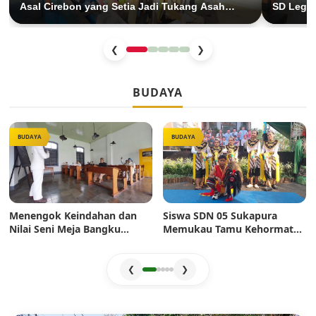
Asal Cirebon yang Setia Jadi Tukang Asah
SD Legen
Keliling di Ibu Kota
26 Tahu
❮
❯
BUDAYA
BUDAYA
BUDAYA
Menengok Keindahan dan
Siswa SDN 05 Sukapura
Nilai Seni Meja Bangku
Memukau Tamu Kehormatan
Sekolah Era Dulu: Mahakarya
di Jakarta Festival Sukapura
Pertukangan yang Sarat
2026
Estetika
❮
❯