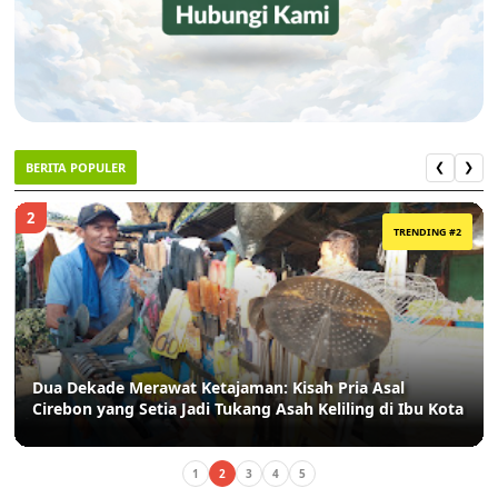
BERITA POPULER
❮
❯
2
TRENDING #2
Dua Dekade Merawat Ketajaman: Kisah Pria Asal
Cirebon yang Setia Jadi Tukang Asah Keliling di Ibu Kota
1
2
3
4
5