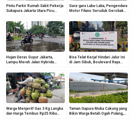
Pintu Parkir Rumah Sakit Pekerja
Gara-gara Laba-Laba, Pengendara
Sukapura Jakarta Utara Picu
Motor Filano Seruduk Gerobak
Kemacetan di Jam Sibuk
Gado-Gado di Jalan Tipar Cakung
Sukapura, Sempat Alot Minta
Ganti Rugi Rp2 juta
Hujan Deras Guyur Jakarta,
Bisa Telat Kerja! Hindari Jalur Ini
Lampu Merah Jalan Hybrida
di Jam Sibuk, Boulevard Raya
Kelapa Gading Tergenang Air
Kelapa Gading Sedang Dicor Total
Warga Menjerit! Gas 3 Kg Langka
Taman Gapura Muka Cakung yang
dan Harga Tembus Rp25 Ribu
Bikin Warga Betah Ogah Pulang,
Jelang Lebaran
Cocok Buat Healing!