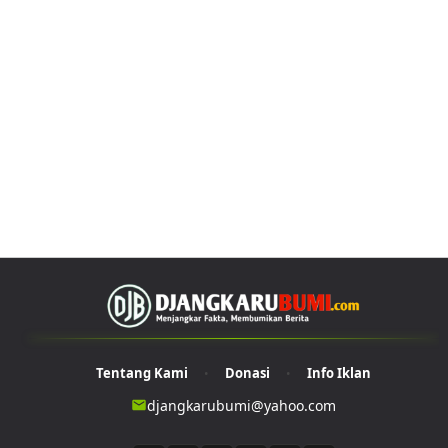
Tentang Kami
Donasi
Info Iklan
•
•
djangkarubumi@yahoo.com