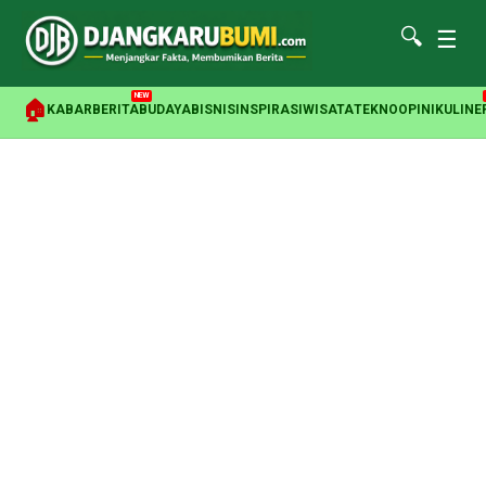
🔍
☰
NEW
🏠
KABAR
BERITA
BUDAYA
BISNIS
INSPIRASI
WISATA
TEKNO
OPINI
KULINE