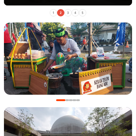
Akses Pulo Gadung-Bekasi
1
2
3
4
5
KULINER
Manis Gurih Jakarta Festival Sukapura: Menikmati
Legenda 18 Tahun Kerak Telor Bang Ade