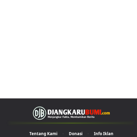
Tentang Kami
Donasi
Info Iklan
•
•