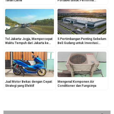
Tahan Lama
Portabel untuk Performa
Maksimal di Lapangan - Traktor
Nusantara
Tol Jakarta-Jogja, Mempercepat
5 Pertimbangan Penting Sebelum
Waktu Tempuh dari Jakarta ke
Beli Gudang untuk Investasi
Jogja
Properti
Jual Motor Bekas dengan Cepat:
Mengenal Komponen Air
Strategi yang Efektif
Conditioner dan Fungsinya