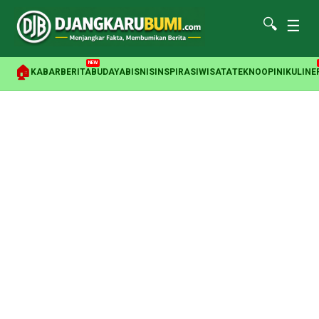
🔍
☰
NEW
🏠
KABAR
BERITA
BUDAYA
BISNIS
INSPIRASI
WISATA
TEKNO
OPINI
KULINE