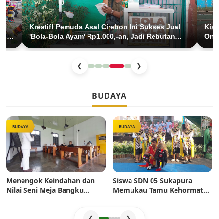
Kreatif! Pemuda Asal Cirebon Ini Sukses Jual
Kisa
 di
'Bola-Bola Ayam' Rp1.000,-an, Jadi Rebutan
Onde
Anak SD di Jakarta
Cuc
❮
❯
BUDAYA
BUDAYA
BUDAYA
Menengok Keindahan dan
Siswa SDN 05 Sukapura
Nilai Seni Meja Bangku
Memukau Tamu Kehormatan
Sekolah Era Dulu: Mahakarya
di Jakarta Festival Sukapura
Pertukangan yang Sarat
2026
Estetika
❮
❯