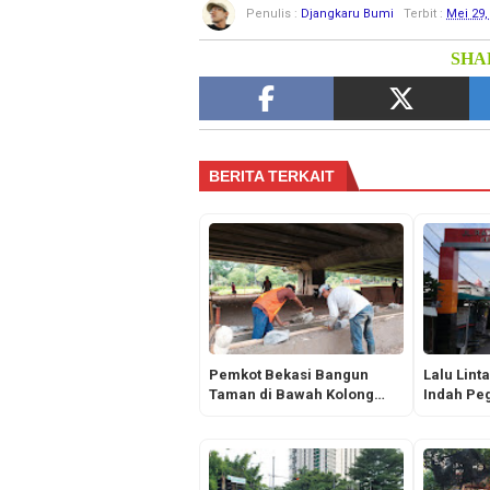
Penulis :
Djangkaru Bumi
Terbit :
Mei 29,
SHAR
BERITA TERKAIT
Pemkot Bekasi Bangun
Lalu Lint
Taman di Bawah Kolong
Indah Pe
Flyover KH Noer Ali
Terjepit 
Alat Bera