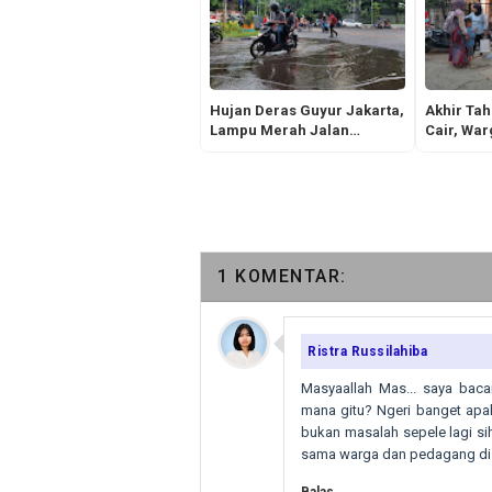
Hujan Deras Guyur Jakarta,
Akhir Ta
Lampu Merah Jalan
Cair, Wa
Hybrida Kelapa Gading
Menyambu
Tergenang Air
Alhamduli
1 KOMENTAR:
Ristra Russilahiba
Masyaallah Mas... saya baca
mana gitu? Ngeri banget apal
bukan masalah sepele lagi si
sama warga dan pedagang di s