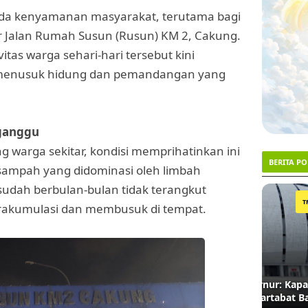
pada kenyamanan masyarakat, terutama bagi
r Jalan Rumah Susun (Rusun) KM 2, Cakung.
vitas warga sehari-hari tersebut kini
g menusuk hidung dan pemandangan yang
ganggu
 warga sekitar, kondisi memprihatinkan ini
BERITA P
ampah yang didominasi oleh limbah
r sudah berbulan-bulan tidak terangkut
1
2
TRENDING #1
erakumulasi dan membusuk di tempat.
Menanti Ketegasan Gubernur: Kapan Nama
Lahan 
JIS Dinasionalkan demi Martabat Bahasa?
Akhirn