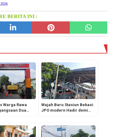
 2026
E BERITA INI :
as Warga Rawa
Wajah Baru Stasiun Bekasi:
gangsaan Dua
JPO modern Hadir demi
di Balik Rakusnya
Kenyamanan Penumpang
t Proyek
dan Urai Kemacetan