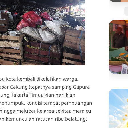
Jangan
Kartu 
Tanpa 
ibu kota kembali dikeluhkan warga.
BISNIS
sar Cakung (tepatnya samping Gapura
Mengi
g, Jakarta Timur, kian hari kian
"Pisan
yang S
 menumpuk, kondisi tempat pembuangan
hingga meluber ke area sekitar, memicu
n kemunculan ratusan ribu belatung.