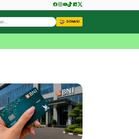
🤝
DONASI
KABAR