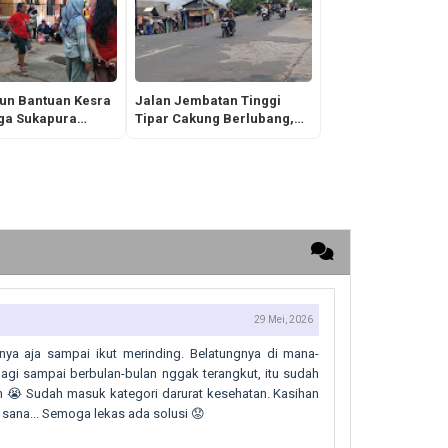
hun Bantuan Kesra
Jalan Jembatan Tinggi
rga Sukapura
Tipar Cakung Berlubang,
t dengan Lega,
Pengguna Jalan Diminta
llah!
Waspada
29 Mei, 2026
nya aja sampai ikut merinding. Belatungnya di mana-
agi sampai berbulan-bulan nggak terangkut, itu sudah
h 😭 Sudah masuk kategori darurat kesehatan. Kasihan
ana... Semoga lekas ada solusi 😟