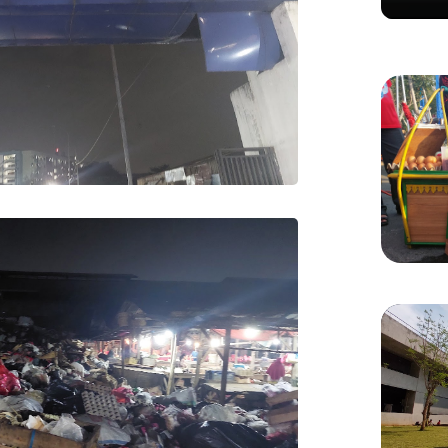
Ditert
Gadung
KULINER
Manis 
Menikm
Bang 