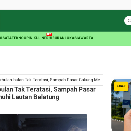
NEW
WISATA
TEKNO
OPINI
KULINER
HIBURAN
LOKASIA
WARTA
bulan Tak Teratasi, Sampah Pasar Cakung Menggunung Dipenuhi Lautan Belatung
KABAR
bulan Tak Teratasi, Sampah Pasar
uhi Lautan Belatung