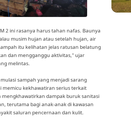
WIS
KM 2 ini rasanya harus tahan nafas. Baunya
Menje
alau musim hujan atau setelah hujan, air
Sekol
di Pl
 sampah itu kelihatan jelas ratusan belatung
kan dan mengganggu aktivitas," ujar
ang melintas.
kumulasi sampah yang menjadi sarang
ni memicu kekhawatiran serius terkait
 mengkhawatirkan dampak buruk sanitasi
an, terutama bagi anak-anak di kawasan
yakit saluran pencernaan dan kulit.