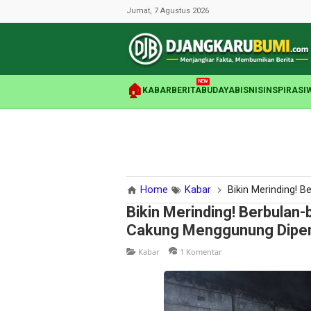
Jumat, 7 Agustus 2026
NEW
🏠
KABAR
BERITA
BUDAYA
BISNIS
INSPIRASI
Home
Kabar
Bikin Merinding! Berbulan-
Bikin Merinding! Berbulan-
Cakung Menggunung Dipen
Kabar
1 Komentar