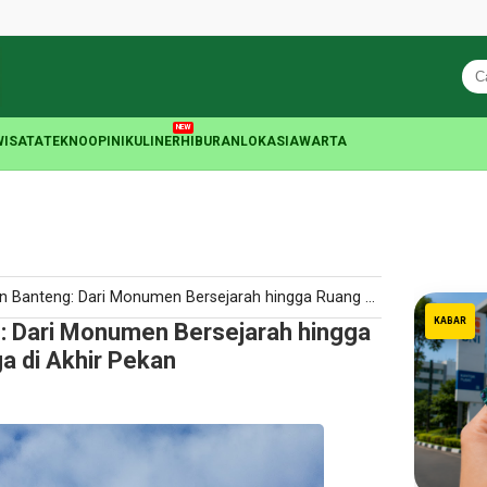
NEW
WISATA
TEKNO
OPINI
KULINER
HIBURAN
LOKASIA
WARTA
 Dari Monumen Bersejarah hingga Ruang Favorit Foto Keluarga di Akhir Pekan
KABAR
 Dari Monumen Bersejarah hingga
a di Akhir Pekan