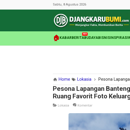
Sabtu, 8 Agustus 2026
NEW
🏠
KABAR
BERITA
BUDAYA
BISNIS
INSPIRASI
Home
Lokasia
Pesona Lapangan Banteng:
Pesona Lapangan Banteng:
Ruang Favorit Foto Keluarg
Lokasia
Komentar