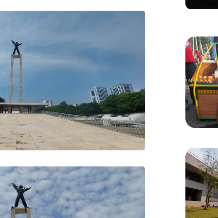
Ditertibkan Demi Lancarkan Akses Pulo
Kelilin
Gadung-Bekasi
KULINER
Manis 
Menikm
Bang 