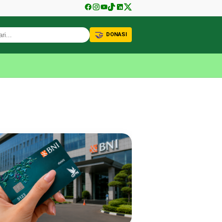
🤝
DONASI
KABAR