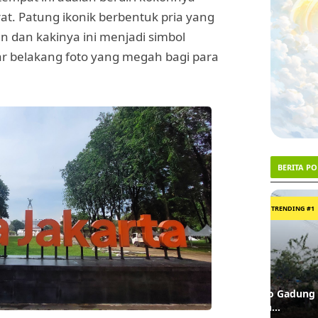
. Patung ikonik berbentuk pria yang
n dan kakinya ini menjadi simbol
ar belakang foto yang megah bagi para
BERITA P
1
2
TRENDING #1
Lahan Lampu Merah Terminal Pulo Gadung
Dua De
Akhirnya Dibebaskan, 9 Bangunan
Asal Ci