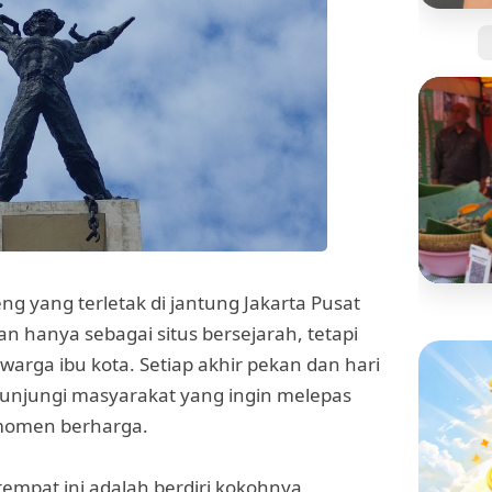
Jangan
Kartu 
Tanpa 
g yang terletak di jantung Jakarta Pusat
BISNIS
n hanya sebagai situs bersejarah, tetapi
Mengi
 warga ibu kota. Setiap akhir pekan dan hari
"Pisan
yang S
dikunjungi masyarakat yang ingin melepas
 momen berharga.
 tempat ini adalah berdiri kokohnya