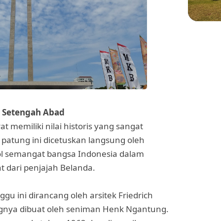
WIS
Menje
Sekol
di Pl
ri Setengah Abad
memiliki nilai historis yang sangat
atung ini dicetuskan langsung oleh
ol semangat bangsa Indonesia dalam
 dari penjajah Belanda.
u ini dirancang oleh arsitek Friedrich
ngnya dibuat oleh seniman Henk Ngantung.