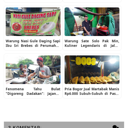
Mantap dan Nikmat!
Cakung, Sambalnya Bikin Lidah
Bergoyang
Warung Nasi Gule Daging Sapi
Warung Sate Solo Pak Min,
Ibu Sri Brebes di Perumahan
Kuliner Legendaris di Jalan
Gading Griya Lestari Sukapura
Tipar Cakung Sukapura Jakarta
Sudah 35 Tahunan Berdiri,
Utara
hebat!
Fenomena Tahu Bulat
Pria Bogor Jual Martabak Manis
"Digoreng Dadakan": Jajanan
Rp6.000 Subuh-Subuh di Pasar
Murah yang Tetap Eksis di
Cakung, 24 Tahun Gak Pernah
Tengah Modernitas Jakarta
Sepi!
3 KOMENTAR: