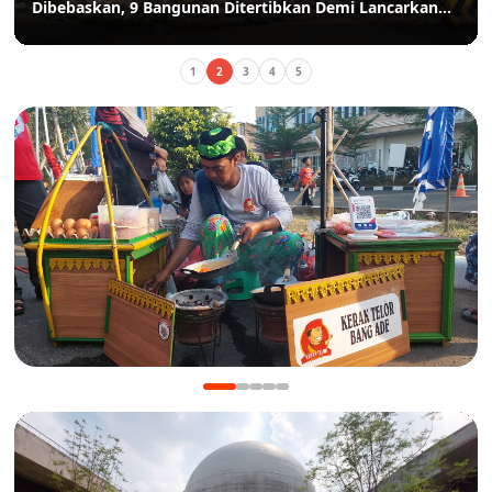
Dibebaskan, 9 Bangunan Ditertibkan Demi Lancarkan
Akses Pulo Gadung-Bekasi
1
2
3
4
5
KULINER
Manis Gurih Jakarta Festival Sukapura: Menikmati
Legenda 18 Tahun Kerak Telor Bang Ade