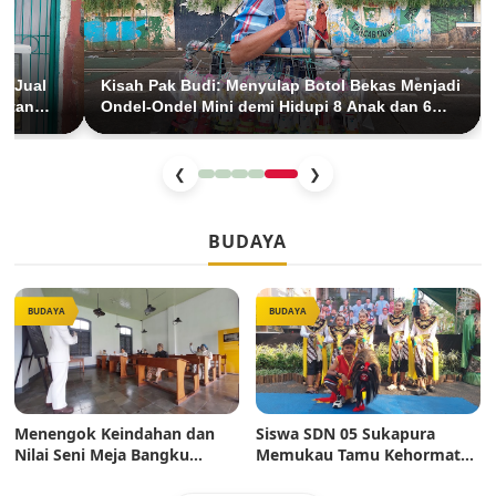
s Jual
Kisah Pak Budi: Menyulap Botol Bekas Menjadi
butan
Ondel-Ondel Mini demi Hidupi 8 Anak dan 6
Cucu
❮
❯
BUDAYA
BUDAYA
BUDAYA
Menengok Keindahan dan
Siswa SDN 05 Sukapura
Nilai Seni Meja Bangku
Memukau Tamu Kehormatan
Sekolah Era Dulu: Mahakarya
di Jakarta Festival Sukapura