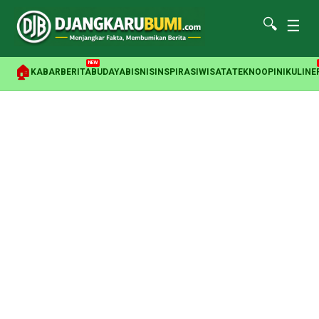
🔍
☰
NEW
🏠
KABAR
BERITA
BUDAYA
BISNIS
INSPIRASI
WISATA
TEKNO
OPINI
KULINE