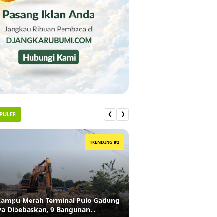
OPULER
❮
❯
3
TRENDING #2
Lampu Merah Terminal Pulo Gadung
Ironi di Kelapa Gading
ya Dibebaskan, 9 Bangunan
Penjual Tisu di Lampu 