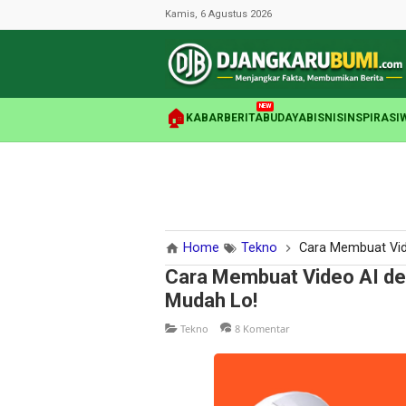
Kamis, 6 Agustus 2026
NEW
🏠
KABAR
BERITA
BUDAYA
BISNIS
INSPIRASI
Home
Tekno
Cara Membuat Vid
Cara Membuat Video AI de
Mudah Lo!
Tekno
8 Komentar