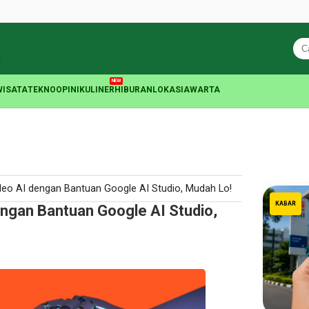
NEW
WISATA
TEKNO
OPINI
KULINER
HIBURAN
LOKASIA
WARTA
eo AI dengan Bantuan Google AI Studio, Mudah Lo!
KABAR
ngan Bantuan Google AI Studio,