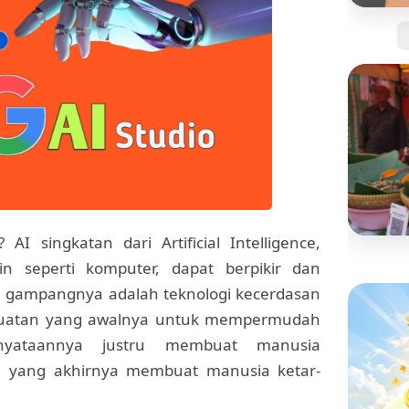
Jangan
Kartu 
Tanpa 
I singkatan dari Artificial Intelligence,
 seperti komputer, dapat berpikir dan
BISNIS
Mengi
ih gampangnya adalah teknologi kecerdasan
"Pisan
 buatan yang awalnya untuk mempermudah
yang S
nyataannya justru membuat manusia
i yang akhirnya membuat manusia ketar-