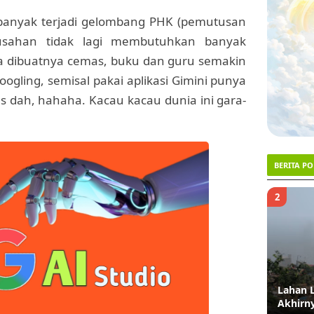
banyak terjadi gelombang PHK (pemutusan
usahan tidak lagi membutuhkan banyak
a dibuatnya cemas, buku dan guru semakin
oogling, semisal pakai aplikasi Gimini punya
es dah, hahaha. Kacau kacau dunia ini gara-
BERITA P
1
2
TRENDING #1
Menanti Ketegasan Gubernur: Kapan Nama
Lahan 
JIS Dinasionalkan demi Martabat Bahasa?
Akhirn