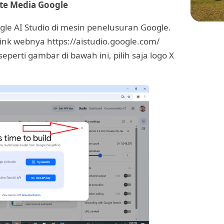
te Media Google
le AI Studio di mesin penelusuran Google.
 link webnya https://aistudio.google.com/
WIS
perti gambar di bawah ini, pilih saja logo X
Menje
Sekol
di Pl