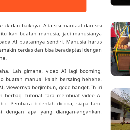
Ditert
Gadung
buruk dan baiknya. Ada sisi manfaat dan sisi
 itu kan buatan manusia, jadi manusianya
pada AI buatannya sendiri, Manusia harus
 semakin cerdas dan bisa beradaptasi dengan
he.
ha. Lah gimana, video AI lagi booming,
deo buatan manual kalah bersaing hehehe.
AI, viewernya berjimbun, gede banget. Ih iri
KULINER
ngin berbagi tutorial cara membuat video AI
Manis 
Menikm
io. Pembaca bolehlah dicoba, siapa tahu
Bang 
uai dengan apa yang diangan-angankan.