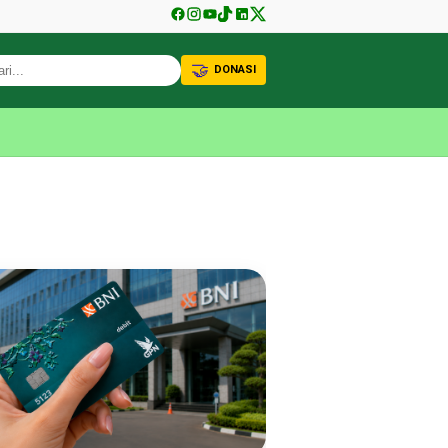
🤝
DONASI
KABAR