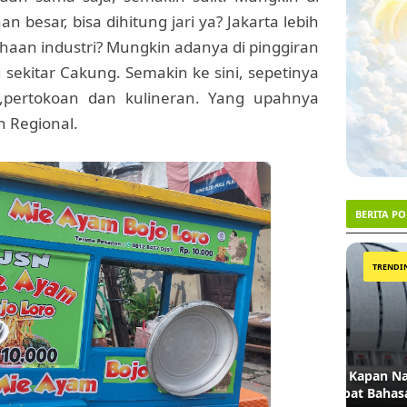
n besar, bisa dihitung jari ya? Jakarta lebih
aan industri? Mungkin adanya di pinggiran
 sekitar Cakung. Semakin ke sini, sepetinya
,pertokoan dan kulineran. Yang upahnya
n Regional.
BERITA P
1
2
TRENDING #1
Menanti Ketegasan Gubernur: Kapan Nama
Lahan 
JIS Dinasionalkan demi Martabat Bahasa?
Akhirn