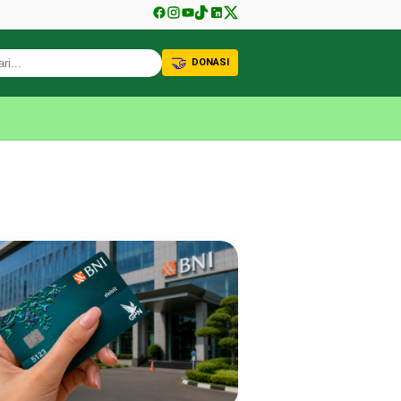
🤝
DONASI
KABAR