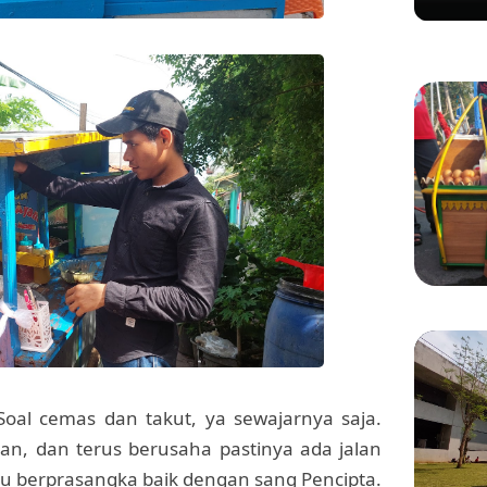
Ditert
Gadung
KULINER
Manis 
Menikm
Bang 
Soal cemas dan takut, ya sewajarnya saja.
an, dan terus berusaha pastinya ada jalan
alu berprasangka baik dengan sang Pencipta.