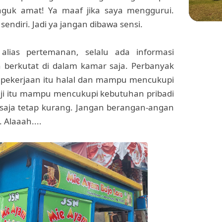
aguk amat! Ya maaf jika saya menggurui.
 sendiri. Jadi ya jangan dibawa sensi.
WIS
lias pertemanan, selalu ada informasi
Menje
n berkutat di dalam kamar saja. Perbanyak
Sekol
di Pl
 pekerjaan itu halal dan mampu mencukupi
 gaji itu mampu mencukupi kebutuhan pribadi
a saja tetap kurang. Jangan berangan-angan
 Alaaah....