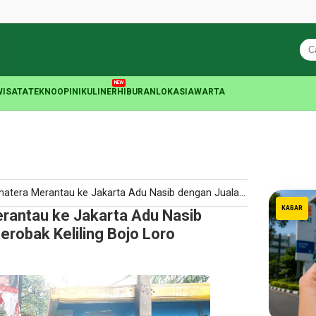
NEW
WISATA
TEKNO
OPINI
KULINER
HIBURAN
LOKASIA
WARTA
ntau ke Jakarta Adu Nasib dengan Jualan Mie Ayam Gerobak Keliling Bojo Loro
KABAR
antau ke Jakarta Adu Nasib
robak Keliling Bojo Loro