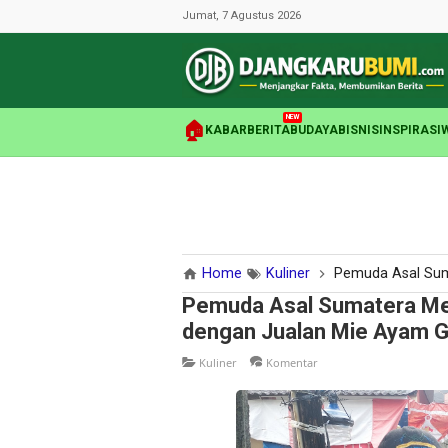
Jumat, 7 Agustus 2026
NEW
🏠
KABAR
BERITA
BUDAYA
BISNIS
INSPIRASI
Home
Kuliner
Pemuda Asal Sumatera Mera
Pemuda Asal Sumatera Mer
dengan Jualan Mie Ayam Ge
Kuliner
Komentar