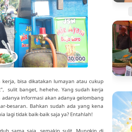
Jangan
Kartu 
Tanpa 
kerja, bisa dikatakan lumayan atau cukup
BISNIS
t", sulit banget, hehehe. Yang sudah kerja
Mengi
an adanya informasi akan adanya gelombang
"Pisan
yang S
ar-besaran. Bahkan sudah ada yang kena
 lagi tidak baik-baik saja ya? Entahlah!
duh sama saja, semakin sulit. Mungkin di