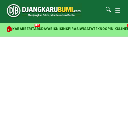
🔍
☰
NEW
🏠
KABAR
BERITA
BUDAYA
BISNIS
INSPIRASI
WISATA
TEKNO
OPINI
KULINE