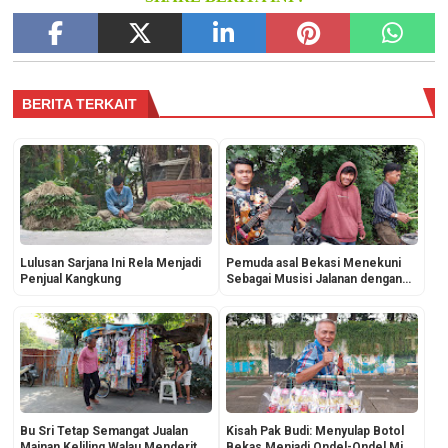
BERITA TERKAIT
Lulusan Sarjana Ini Rela Menjadi
Pemuda asal Bekasi Menekuni
Penjual Kangkung
Sebagai Musisi Jalanan dengan
Keliling Jakarta
Bu Sri Tetap Semangat Jualan
Kisah Pak Budi: Menyulap Botol
Mainan Keliling Walau Menderita
Bekas Menjadi Ondel-Ondel Mini