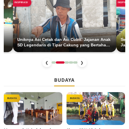
INSPIRASI
INSPIRA
Uniknya Aci Cetak dan Aci Cubit: Jajanan Anak
Seti
SD Legendaris di Tipar Cakung yang Bertahan
Jaja
26 Tahun
BKT
❮
❯
BUDAYA
BUDAYA
BUDAYA