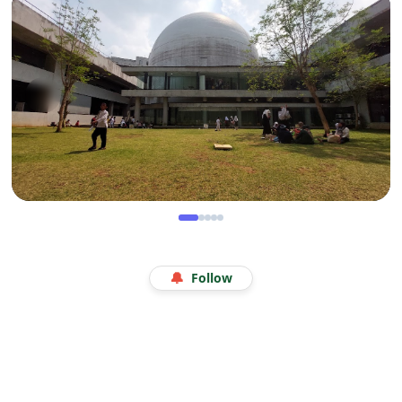
Manis Gurih Jakarta Festival Sukapura: Menikmati
Legenda 18 Tahun Kerak Telor Bang Ade
WISATA
Menjelajah Angkasa di Kala Libur Sekolah: Serunya
🔔
Follow
Eduwisata Edukatif di Planetarium Jakarta