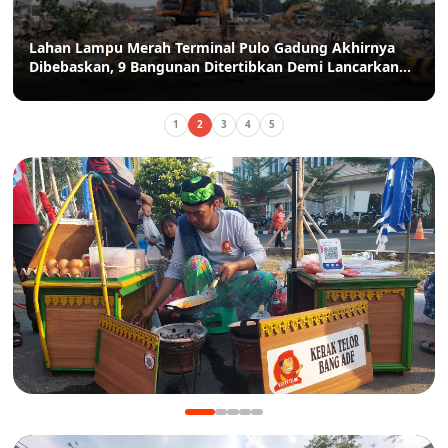
Lahan Lampu Merah Terminal Pulo Gadung Akhirnya
Dibebaskan, 9 Bangunan Ditertibkan Demi Lancarkan
Akses Pulo Gadung-Bekasi
1
2
3
4
5
KULINER