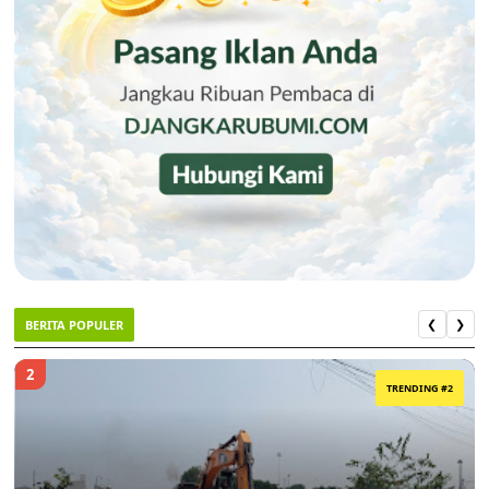
BERITA POPULER
❮
❯
2
TRENDING #2