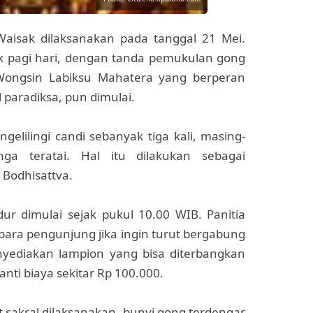
Waisak dilaksanakan pada tanggal 21 Mei.
jak pagi hari, dengan tanda pemukulan gong
 Wongsin Labiksu Mahatera yang berperan
 paradiksa, pun dimulai.
gelilingi candi sebanyak tiga kali, masing-
 teratai. Hal itu dilakukan sebagai
Bodhisattva.
r dimulai sejak pukul 10.00 WIB. Panitia
ra pengunjung jika ingin turut bergabung
nyediakan lampion yang bisa diterbangkan
ti biaya sekitar Rp 100.000.
t sakral dilaksanakan, bunyi gong terdengar