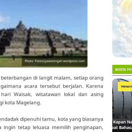
Photo: Potensijawatengah.wordpress.com
BERITA P
n beterbangan di langit malam, setiap orang
1
2
gaimana acara tersebut berjalan. Karena
TRENDING #1
 hari Waisak, wisatawan lokal dan asing
i kota Magelang.
ndadak dipenuhi tamu, kota yang biasanya
Menanti Ketegasan Gubernur: Kapan Nama
Ironi d
ika ingin tetap leluasa memilih penginapan,
JIS Dinasionalkan demi Martabat Bahasa?
Penjual