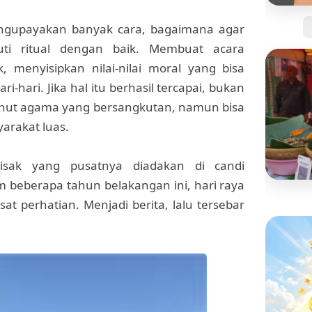
Jangan
gupayakan banyak cara, bagaimana agar
Kartu 
ti ritual dengan baik. Membuat acara
Tanpa 
 menyisipkan nilai-nilai moral yang bisa
-hari. Jika hal itu berhasil tercapai, bukan
anut agama yang bersangkutan, namun bisa
syarakat luas.
isak yang pusatnya diadakan di candi
 beberapa tahun belakangan ini, hari raya
at perhatian. Menjadi berita, lalu tersebar
BISNIS
Mengi
"Pisan
yang S