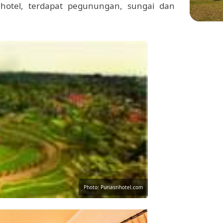
hotel, terdapat pegunungan, sungai dan
WIS
Menje
Sekol
di Pl
Photo: Puriasrihotel.com