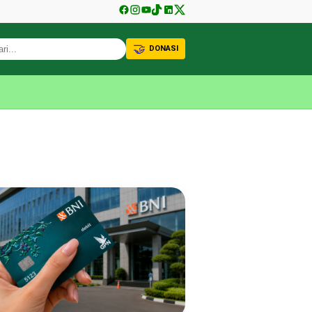
🤝
DONASI
KABAR