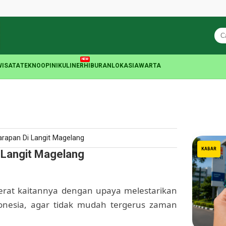
NEW
WISATA
TEKNO
OPINI
KULINER
HIBURAN
LOKASIA
WARTA
rapan Di Langit Magelang
KABAR
 Langit Magelang
erat kaitannya dengan upaya melestarikan
ndonesia, agar tidak mudah tergerus zaman