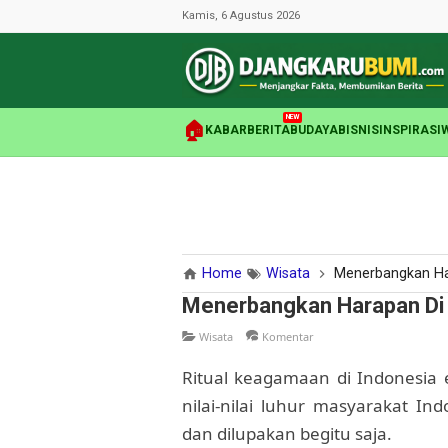
Kamis, 6 Agustus 2026
NEW
🏠
KABAR
BERITA
BUDAYA
BISNIS
INSPIRASI
Home
Wisata
Menerbangkan Ha
Menerbangkan Harapan Di
Wisata
Komentar
Ritual keagamaan di Indonesia 
nilai-nilai luhur masyarakat I
dan dilupakan begitu saja.