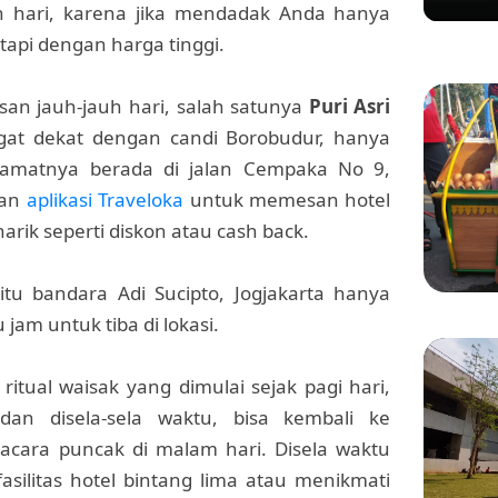
 hari, karena jika mendadak Anda hanya
tapi dengan harga tinggi.
san jauh-jauh hari, salah satunya
Puri Asri
gat dekat dengan candi Borobudur, hanya
Alamatnya berada di jalan Cempaka No 9,
kan
aplikasi Traveloka
untuk memesan hotel
rik seperti diskon atau cash back.
itu bandara Adi Sucipto, Jogjakarta hanya
am untuk tiba di lokasi.
KULINER
Manis 
Menikm
itual waisak yang dimulai sejak pagi hari,
Bang 
an disela-sela waktu, bisa kembali ke
cara puncak di malam hari. Disela waktu
asilitas hotel bintang lima atau menikmati