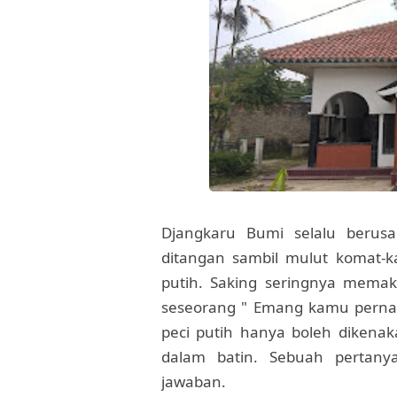
Djangkaru Bumi selalu berusah
ditangan sambil mulut komat-k
putih. Saking seringnya memaka
seseorang " Emang kamu pernah
peci putih hanya boleh dikena
dalam batin. Sebuah pertan
jawaban.