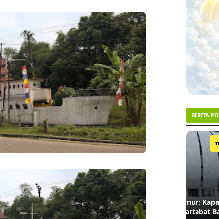
BERITA P
1
2
TRENDING #1
Menanti Ketegasan Gubernur: Kapan Nama
Lahan 
JIS Dinasionalkan demi Martabat Bahasa?
Akhirn