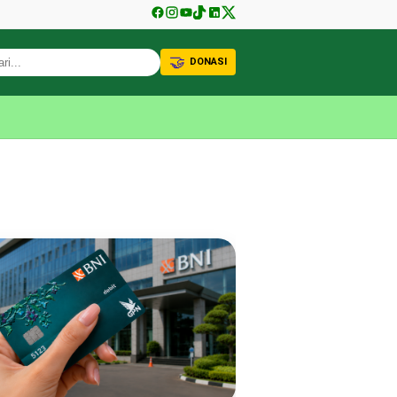
🤝
DONASI
KABAR