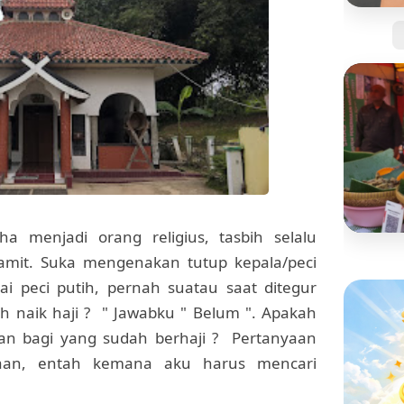
Jangan
Kartu 
Tanpa 
a menjadi orang religius, tasbih selalu
amit. Suka mengenakan tutup kepala/peci
BISNIS
i peci putih, pernah suatau saat ditegur
Mengi
"Pisan
 naik haji ? " Jawabku " Belum ". Apakah
yang S
kan bagi yang sudah berhaji ? Pertanyaan
yaan, entah kemana aku harus mencari