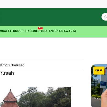
NEW
WISATA
TEKNO
OPINI
KULINER
HIBURAN
LOKASIA
WARTA
 Hamdi Cibarusah
KABAR
arusah