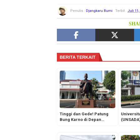
Penulis :
Djangkaru Bumi
Terbit :
Juli 11,
SHAR
BERITA TERKAIT
Tinggi dan Gede! Patung
Universi
Bung Karno di Depan
(UNSADA)
Kantor Lembaga Ketahanan
Tinggi Sw
Nasional (LEMHANNAS)
Berkualit
Republik Indonesia Jakarta
Dibangga