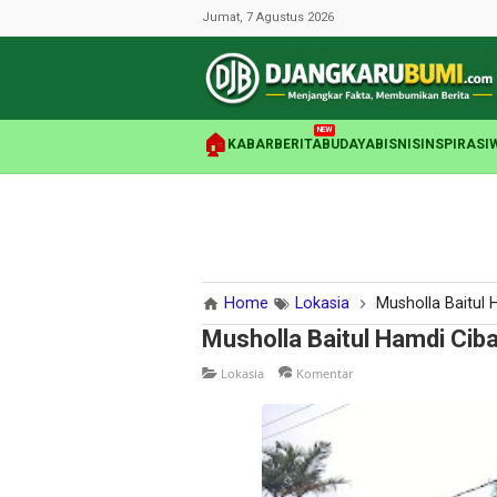
Jumat, 7 Agustus 2026
NEW
🏠
KABAR
BERITA
BUDAYA
BISNIS
INSPIRASI
Home
Lokasia
Musholla Baitul
Musholla Baitul Hamdi Cib
Lokasia
Komentar