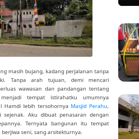
Ditert
Gadung
ng masih bujang, kadang perjalanan tanpa
aki. Tanpa arah tujuan, demi mencari
erluas wawasan dan pandangan tentang
KULINER
menjadi tempat istirahatku umumnya
Manis 
ul Hamdi lebih tersohornya
Masjid Perahu
,
Menikm
Bang 
i sejenak. Aku dibuat penasaran dengan
pannya. Ternyata bangunan itu tempat
erjiwa seni, sang arsitekturnya.