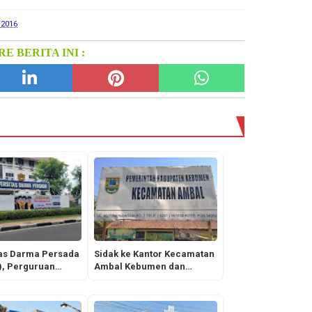
 2016
E BERITA INI :
tas Darma Persada
Sidak ke Kantor Kecamatan
, Perguruan
Ambal Kebumen dan
asta yang
Lihatlah Apa yang Terjadi!
as dan Patut
kan