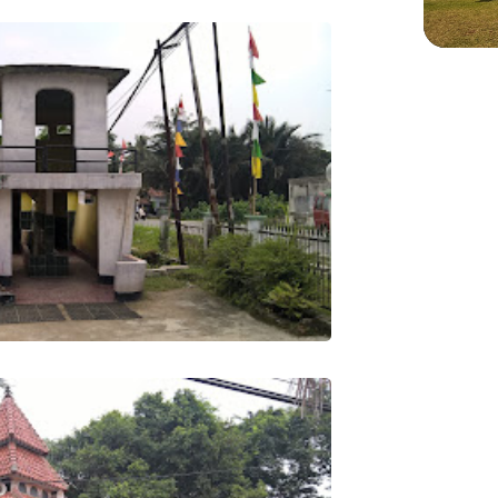
WIS
Menje
Sekol
di Pl