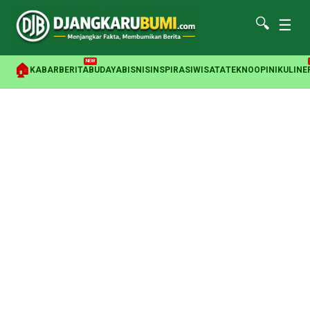
🔍
☰
NEW
🏠
KABAR
BERITA
BUDAYA
BISNIS
INSPIRASI
WISATA
TEKNO
OPINI
KULINE