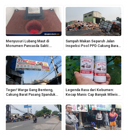
Menyusuri Lubang Maut di
Sampah Makan Separuh Jalan
Monumen Pancasila Sakti:
Inspeksi Pool PPD Cakung Barat:
Liburan Edukasi Keluarga yang
Hanya Selangkah dari Kantor
Adem dan Rimbun
Lurah, Mengapa Bisa Kewalahan?
Tegas! Warga Gang Benteng,
Legenda Rasa dari Kebumen:
Cakung Barat Pasang Spanduk
Kecap Manis Cap Banyak Mliwis
"STOP Knalpot Bronk" Demi
Konsisten Jaga Resep Warisan
Ketertiban Lingkungan
Sejak 1960