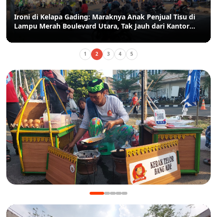
Ironi di Kelapa Gading: Maraknya Anak Penjual Tisu di
Lampu Merah Boulevard Utara, Tak Jauh dari Kantor
Kelurahan
1
2
3
4
5
KULINER
Manis Gurih Jakarta Festival Sukapura: Menikmati