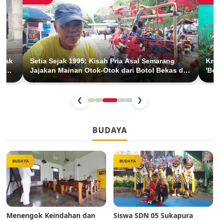
Anak
Setia Sejak 1995: Kisah Pria Asal Semarang
Krea
han
Jajakan Mainan Otok-Otok dari Botol Bekas di
'Bol
BKT Duren Sawit
Anak
❮
❯
BUDAYA
BUDAYA
BUDAYA
Menengok Keindahan dan
Siswa SDN 05 Sukapura