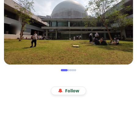
Legenda 18 Tahun Kerak Telor Bang Ade
WISATA
Menjelajah Angkasa di Kala Libur Sekolah: Serunya
🔔
Follow
Eduwisata Edukatif di Planetarium Jakarta