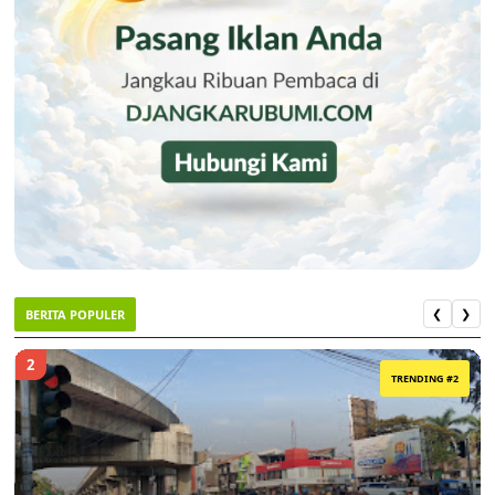
BERITA POPULER
❮
❯
2
TRENDING #2