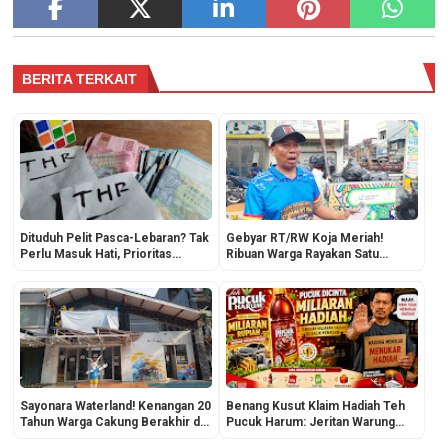
BERITA TERKAIT
Dituduh Pelit Pasca-Lebaran? Tak
Gebyar RT/RW Koja Meriah!
Perlu Masuk Hati, Prioritas
Ribuan Warga Rayakan Satu
Dompet Bukan Urusan Mereka!
Dasawarsa Forum RT/RW dan
HUT DKI ke-499
Sayonara Waterland! Kenangan 20
Benang Kusut Klaim Hadiah Teh
Tahun Warga Cakung Berakhir di
Pucuk Harum: Jeritan Warung
Ujung Menteng
Kecil di Tengah Promosi Miliaran