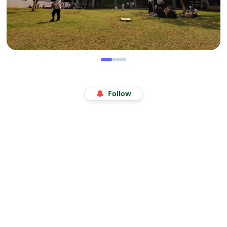
WISATA
Menjelajah Angkasa di Kala Libur Sekolah: Serunya
🔔
Follow
Eduwisata Edukatif di Planetarium Jakarta