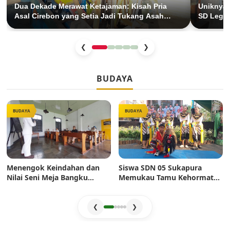
Dua Dekade Merawat Ketajaman: Kisah Pria
Uniknya 
Asal Cirebon yang Setia Jadi Tukang Asah
SD Legen
Keliling di Ibu Kota
26 Tahu
❮
❯
BUDAYA
BUDAYA
BUDAYA
Menengok Keindahan dan
Siswa SDN 05 Sukapura
Nilai Seni Meja Bangku
Memukau Tamu Kehormatan
Sekolah Era Dulu: Mahakarya
di Jakarta Festival Sukapura
Pertukangan yang Sarat
2026
Estetika
❮
❯