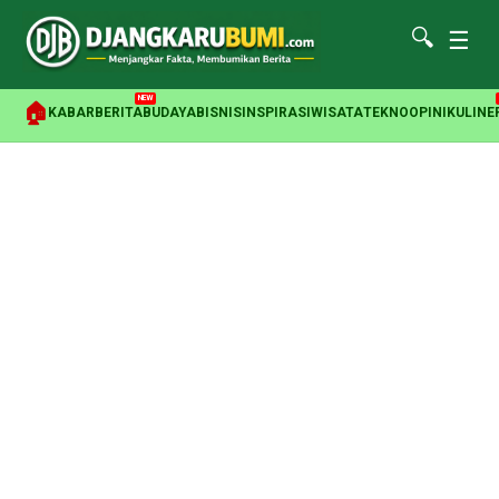
🔍
☰
NEW
🏠
KABAR
BERITA
BUDAYA
BISNIS
INSPIRASI
WISATA
TEKNO
OPINI
KULINE