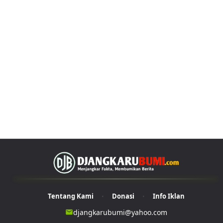
Tentang Kami
Donasi
Info Iklan
•
•
djangkarubumi@yahoo.com