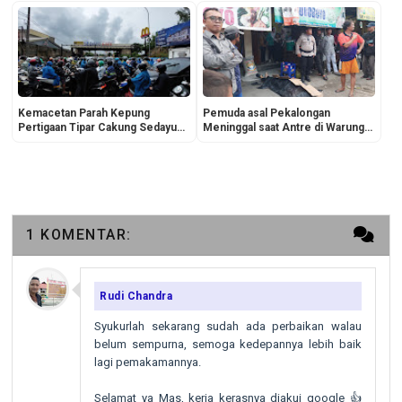
Kemacetan Parah Kepung
Pemuda asal Pekalongan
Pertigaan Tipar Cakung Sedayu
Meninggal saat Antre di Warung
City Kelapa Gading, Hujan Deras
Pecel Lele Suroboyo Sukapura
Pagi Hari!
1 KOMENTAR:
Rudi Chandra
Syukurlah sekarang sudah ada perbaikan walau
belum sempurna, semoga kedepannya lebih baik
lagi pemakamannya.
Selamat ya Mas, kerja kerasnya diakui google 👍