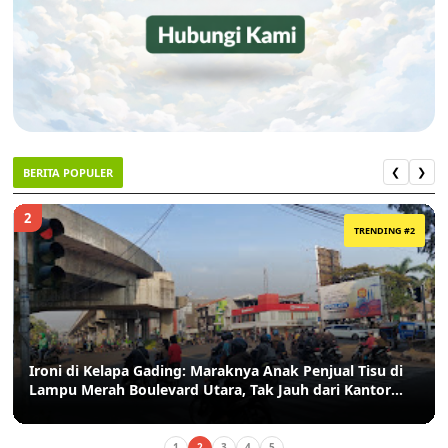
BERITA POPULER
❮
❯
2
TRENDING #2
Ironi di Kelapa Gading: Maraknya Anak Penjual Tisu di
Lampu Merah Boulevard Utara, Tak Jauh dari Kantor
Kelurahan
1
2
3
4
5