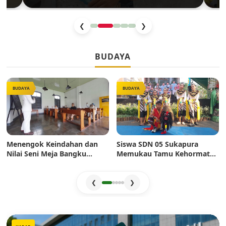
26 Tahun
BKT
❮
❯
BUDAYA
BUDAYA
BUDAYA
Menengok Keindahan dan
Siswa SDN 05 Sukapura
Nilai Seni Meja Bangku
Memukau Tamu Kehormatan
Sekolah Era Dulu: Mahakarya
di Jakarta Festival Sukapura
Pertukangan yang Sarat
2026
Estetika
❮
❯