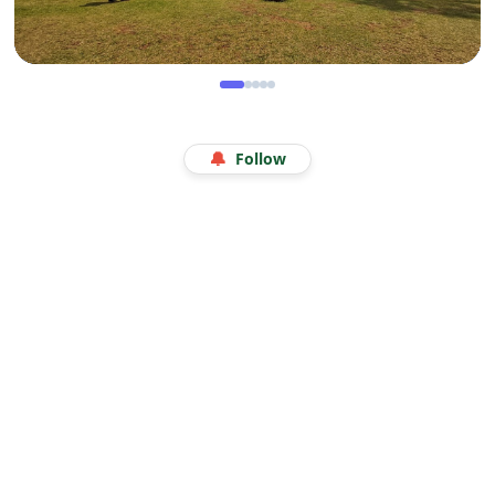
WISATA
Menjelajah Angkasa di Kala Libur Sekolah: Serunya
🔔
Follow
Eduwisata Edukatif di Planetarium Jakarta