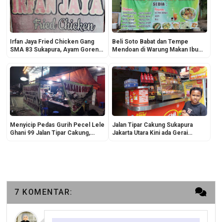
Irfan Jaya Fried Chicken Gang
Beli Soto Babat dan Tempe
SMA 83 Sukapura, Ayam Goreng
Mendoan di Warung Makan Ibu
yang Sesungguhnya
Ratini Kelapa Gading Jakarta Utara
Menyicip Pedas Gurih Pecel Lele
Jalan Tipar Cakung Sukapura
Ghani 99 Jalan Tipar Cakung,
Jakarta Utara Kini ada Gerai
Sambalnya Bikin Lidah Bergoyang
Hisana Fried Chicken, Jelas Rasa
Lebih Enak!
7 KOMENTAR: