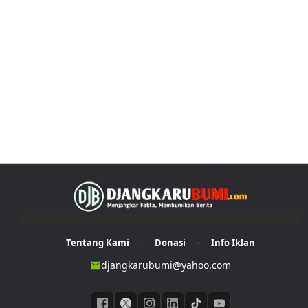
Tentang Kami
Donasi
Info Iklan
•
•
djangkarubumi@yahoo.com