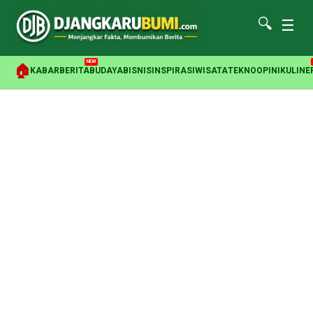
🔍
☰
NEW
🏠
KABAR
BERITA
BUDAYA
BISNIS
INSPIRASI
WISATA
TEKNO
OPINI
KULINE