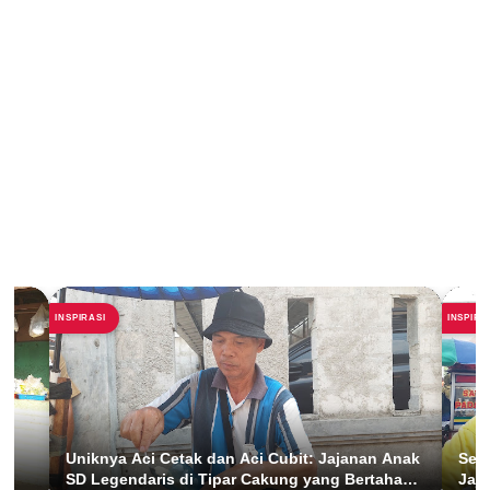
INSPIRASI
INSPIRA
Uniknya Aci Cetak dan Aci Cubit: Jajanan Anak
Seti
SD Legendaris di Tipar Cakung yang Bertahan
Jaja