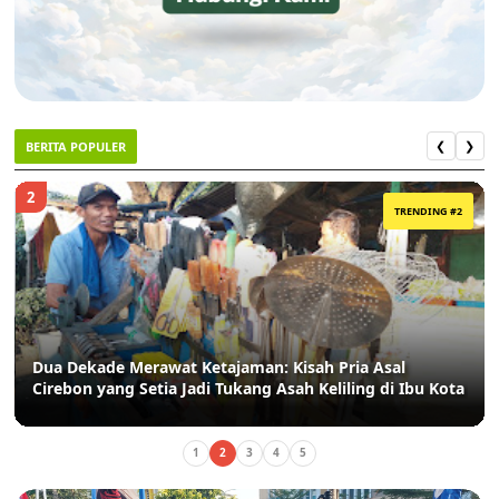
BERITA POPULER
❮
❯
2
TRENDING #2
Dua Dekade Merawat Ketajaman: Kisah Pria Asal
Cirebon yang Setia Jadi Tukang Asah Keliling di Ibu Kota
1
2
3
4
5