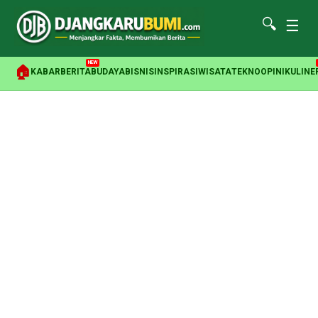
🔍
☰
NEW
🏠
KABAR
BERITA
BUDAYA
BISNIS
INSPIRASI
WISATA
TEKNO
OPINI
KULINE