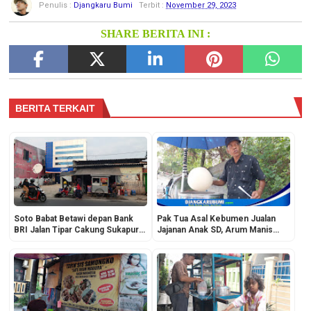
Penulis :
Djangkaru Bumi
Terbit :
November 29, 2023
SHARE BERITA INI :
BERITA TERKAIT
Soto Babat Betawi depan Bank
Pak Tua Asal Kebumen Jualan
BRI Jalan Tipar Cakung Sukapura
Jajanan Anak SD, Arum Manis
Jakarta Utara, Warung Legendaris
Keliling Jakarta
Nih!