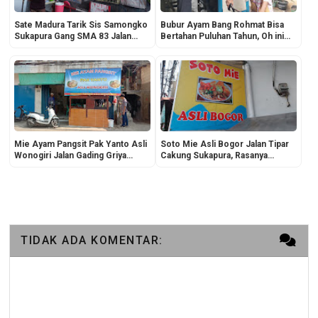
Sate Madura Tarik Sis Samongko
Bubur Ayam Bang Rohmat Bisa
Sukapura Gang SMA 83 Jalan
Bertahan Puluhan Tahun, Oh ini
Tipar Cakung, Bumbunya Nampol!
Resepnya!
Mie Ayam Pangsit Pak Yanto Asli
Soto Mie Asli Bogor Jalan Tipar
Wonogiri Jalan Gading Griya
Cakung Sukapura, Rasanya
Lestari Kelapa Gading Jakarta
Nikmat Pol
Utara
TIDAK ADA KOMENTAR: