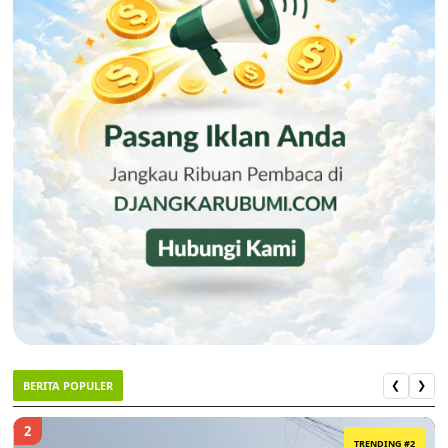
BERITA POPULER
❮
❯
2
TRENDING #2