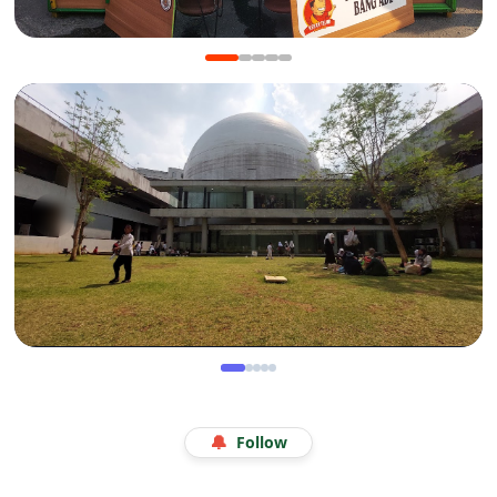
KULINER
Manis Gurih Jakarta Festival Sukapura: Menikmati
Legenda 18 Tahun Kerak Telor Bang Ade
WISATA
Menjelajah Angkasa di Kala Libur Sekolah: Serunya
🔔
Follow
Eduwisata Edukatif di Planetarium Jakarta