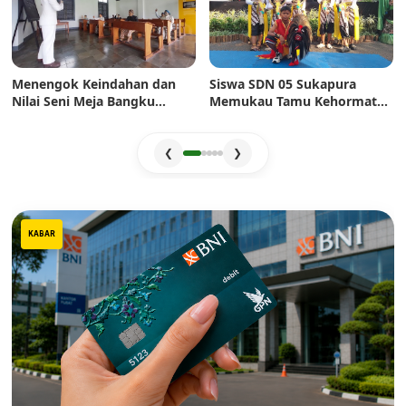
Menengok Keindahan dan
Siswa SDN 05 Sukapura
Nilai Seni Meja Bangku
Memukau Tamu Kehormatan
Sekolah Era Dulu: Mahakarya
di Jakarta Festival Sukapura
Pertukangan yang Sarat
2026
Estetika
❮
❯
KABAR