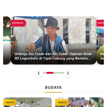
INSPIRASI
INSPIRA
Uniknya Aci Cetak dan Aci Cubit: Jajanan Anak
Seti
SD Legendaris di Tipar Cakung yang Bertahan
Jaja
26 Tahun
BKT
❮
❯
BUDAYA
BUDAYA
BUDAYA