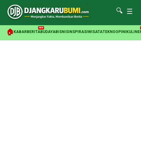
🔍
☰
NEW
🏠
KABAR
BERITA
BUDAYA
BISNIS
INSPIRASI
WISATA
TEKNO
OPINI
KULINE