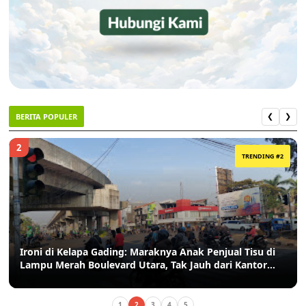
BERITA POPULER
❮
❯
2
TRENDING #2
Ironi di Kelapa Gading: Maraknya Anak Penjual Tisu di
Lampu Merah Boulevard Utara, Tak Jauh dari Kantor
Kelurahan
1
2
3
4
5