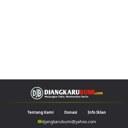
Tentang Kami
Donasi
Info Iklan
•
•
djangkarubumi@yahoo.com