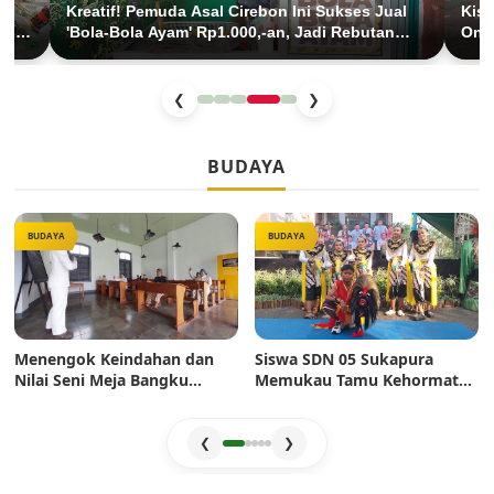
Kreatif! Pemuda Asal Cirebon Ini Sukses Jual
Kisa
 di
'Bola-Bola Ayam' Rp1.000,-an, Jadi Rebutan
Onde
Anak SD di Jakarta
Cuc
❮
❯
BUDAYA
BUDAYA
BUDAYA
Menengok Keindahan dan
Siswa SDN 05 Sukapura
Nilai Seni Meja Bangku
Memukau Tamu Kehormatan
Sekolah Era Dulu: Mahakarya
di Jakarta Festival Sukapura
Pertukangan yang Sarat
2026
Estetika
❮
❯