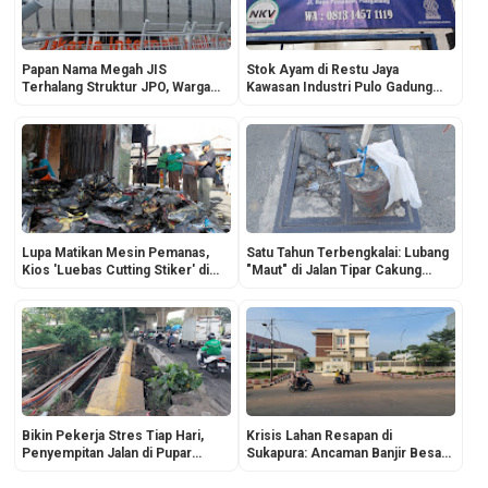
Papan Nama Megah JIS
Stok Ayam di Restu Jaya
Terhalang Struktur JPO, Warga
Kawasan Industri Pulo Gadung
Kecewa Kehilangan Spot Foto
Kembali Normal, Pasokan dari
Luar Daerah Mulai Lancar
Lupa Matikan Mesin Pemanas,
Satu Tahun Terbengkalai: Lubang
Kios 'Luebas Cutting Stiker' di
"Maut" di Jalan Tipar Cakung
Cakung Hangus Terbakar
Mengancam Pengendara
Bikin Pekerja Stres Tiap Hari,
Krisis Lahan Resapan di
Penyempitan Jalan di Pupar
Sukapura: Ancaman Banjir Besar
Cakung Tak Kunjung Ada Solusi
Mengintai dalam 10 Tahun ke