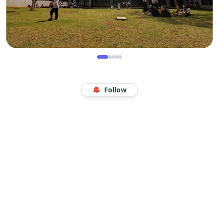
WISATA
Menjelajah Angkasa di Kala Libur Sekolah: Serunya
🔔
Follow
Eduwisata Edukatif di Planetarium Jakarta