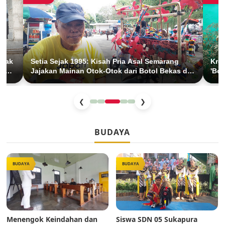
Anak
Setia Sejak 1995: Kisah Pria Asal Semarang
Krea
han
Jajakan Mainan Otok-Otok dari Botol Bekas di
'Bol
BKT Duren Sawit
Anak
❮
❯
BUDAYA
BUDAYA
BUDAYA
Menengok Keindahan dan
Siswa SDN 05 Sukapura