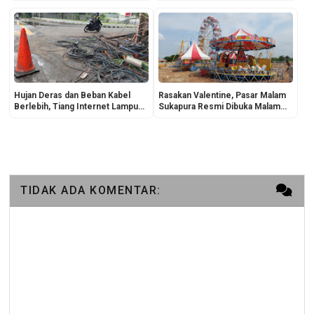
Meriah, Rakyat Kecil Kini Bisa
Luar Daerah Mulai Lancar
Online Sepuasnya
Hujan Deras dan Beban Kabel
Rasakan Valentine, Pasar Malam
Berlebih, Tiang Internet Lampu
Sukapura Resmi Dibuka Malam
Merah Hybrida Kelapa Gading
Ini!
Roboh
TIDAK ADA KOMENTAR: