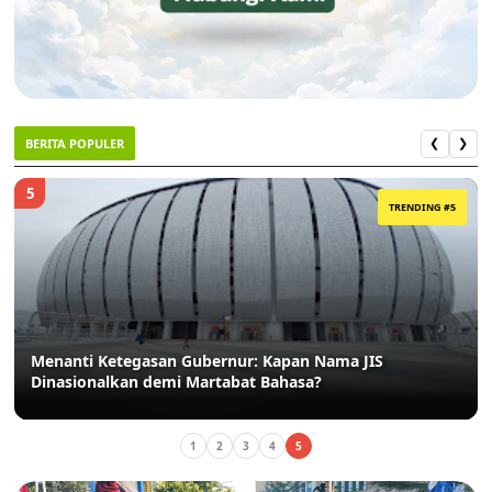
BERITA POPULER
❮
❯
5
TRENDING #5
Menanti Ketegasan Gubernur: Kapan Nama JIS
Dinasionalkan demi Martabat Bahasa?
1
2
3
4
5