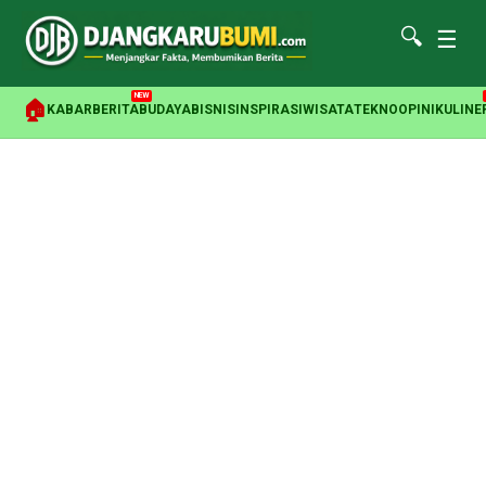
🔍
☰
NEW
🏠
KABAR
BERITA
BUDAYA
BISNIS
INSPIRASI
WISATA
TEKNO
OPINI
KULINE