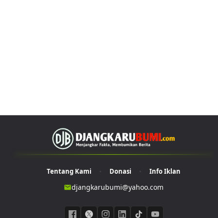
Tentang Kami
Donasi
Info Iklan
•
•
djangkarubumi@yahoo.com