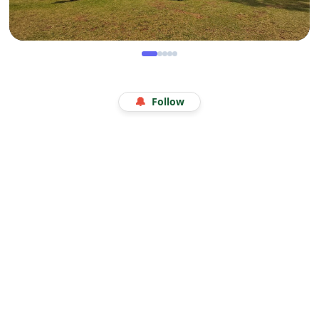
WISATA
Menjelajah Angkasa di Kala Libur Sekolah: Serunya
🔔
Follow
Eduwisata Edukatif di Planetarium Jakarta