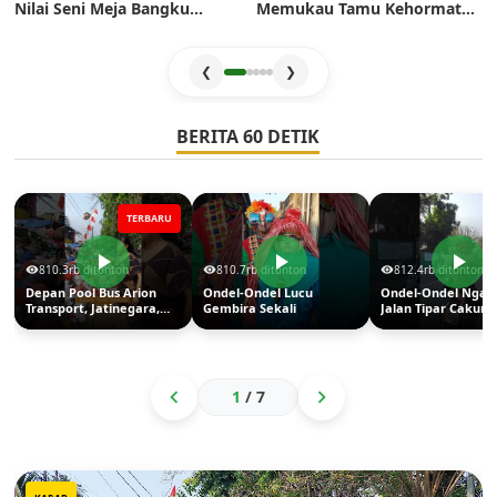
Nilai Seni Meja Bangku
Memukau Tamu Kehormatan
Sekolah Era Dulu: Mahakarya
di Jakarta Festival Sukapura
Pertukangan yang Sarat
2026
Estetika
❮
❯