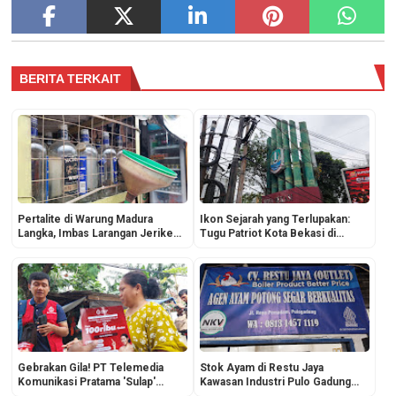
BERITA TERKAIT
Pertalite di Warung Madura
Ikon Sejarah yang Terlupakan:
Langka, Imbas Larangan Jeriken
Tugu Patriot Kota Bekasi di
hingga 'Aksi' Motor Thunder
Perempatan Tol Bekasi Tertutup
Benalu
Gebrakan Gila! PT Telemedia
Stok Ayam di Restu Jaya
Komunikasi Pratama 'Sulap'
Kawasan Industri Pulo Gadung
Internet Mahal Jadi Murah
Kembali Normal, Pasokan dari