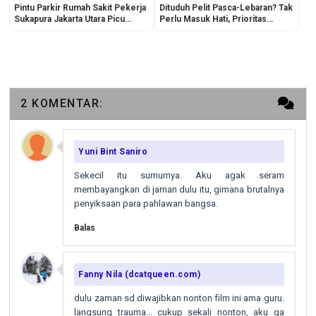
Pintu Parkir Rumah Sakit Pekerja
Dituduh Pelit Pasca-Lebaran? Tak
Sukapura Jakarta Utara Picu
Perlu Masuk Hati, Prioritas
Kemacetan di Jam Sibuk
Dompet Bukan Urusan Mereka!
2 KOMENTAR:
Yuni Bint Saniro
Sekecil itu sumurnya. Aku agak seram
membayangkan di jaman dulu itu, gimana brutalnya
penyiksaan para pahlawan bangsa.
Balas
Fanny Nila (dcatqueen.com)
dulu zaman sd diwajibkan nonton film ini ama guru.
langsung trauma... cukup sekali nonton, aku ga