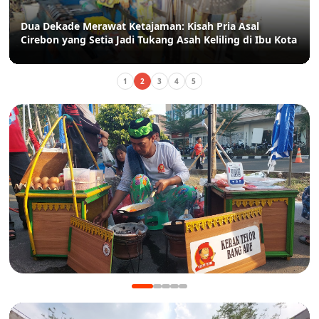
Dua Dekade Merawat Ketajaman: Kisah Pria Asal
Cirebon yang Setia Jadi Tukang Asah Keliling di Ibu Kota
1
2
3
4
5
KULINER
Manis Gurih Jakarta Festival Sukapura: Menikmati