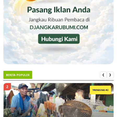
BERITA POPULER
❮
❯
2
TRENDING #2