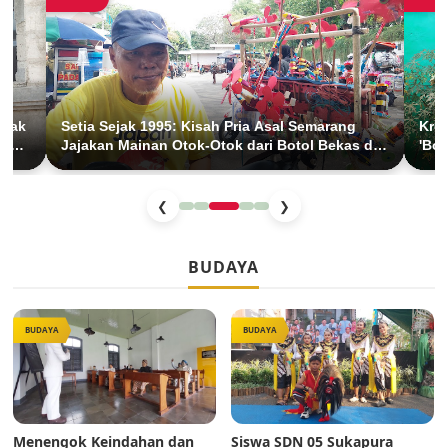
Anak
Setia Sejak 1995: Kisah Pria Asal Semarang
Krea
han
Jajakan Mainan Otok-Otok dari Botol Bekas di
'Bol
BKT Duren Sawit
Anak
❮
❯
BUDAYA
BUDAYA
BUDAYA
Menengok Keindahan dan
Siswa SDN 05 Sukapura