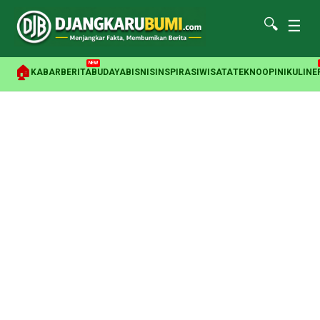
🔍
☰
NEW
🏠
KABAR
BERITA
BUDAYA
BISNIS
INSPIRASI
WISATA
TEKNO
OPINI
KULINE