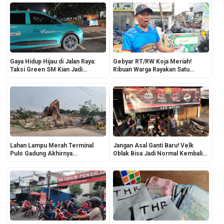
Gaya Hidup Hijau di Jalan Raya:
Gebyar RT/RW Koja Meriah!
Taksi Green SM Kian Jadi
Ribuan Warga Rayakan Satu
Primadona Penumpang Urban
Dasawarsa Forum RT/RW dan
HUT DKI ke-499
Lahan Lampu Merah Terminal
Jangan Asal Ganti Baru! Velk
Pulo Gadung Akhirnya
Oblak Bisa Jadi Normal Kembali
Dibebaskan, 9 Bangunan
di Eko Motor Tipar Cakung
Ditertibkan Demi Lancarkan
Akses Pulo Gadung-Bekasi