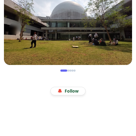
Legenda 18 Tahun Kerak Telor Bang Ade
WISATA
Menjelajah Angkasa di Kala Libur Sekolah: Serunya
🔔
Follow
Eduwisata Edukatif di Planetarium Jakarta