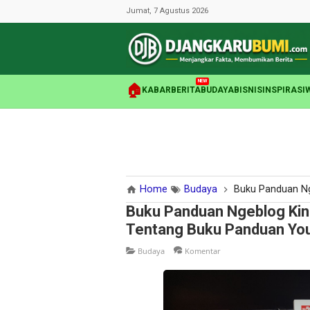
Jumat, 7 Agustus 2026
NEW
🏠
KABAR
BERITA
BUDAYA
BISNIS
INSPIRASI
Home
Budaya
Buku Panduan Ngeblog Ki
Buku Panduan Ngeblog Kini
Tentang Buku Panduan You
Budaya
Komentar