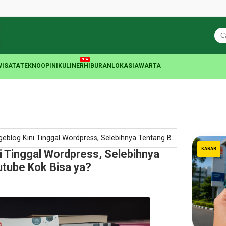
NEW
WISATA
TEKNO
OPINI
KULINER
HIBURAN
LOKASIA
WARTA
ni Tinggal Wordpress, Selebihnya Tentang Buku Panduan Youtube Kok Bisa ya?
KABAR
 Tinggal Wordpress, Selebihnya
tube Kok Bisa ya?