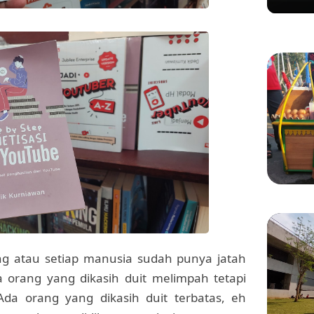
Ditert
Gadung
KULINER
Manis 
Menikm
Bang 
ng atau setiap manusia sudah punya jatah
da orang yang dikasih duit melimpah tetapi
 Ada orang yang dikasih duit terbatas, eh