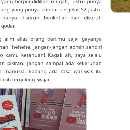
yang berpendidikan rengah, justru punya
ang yang punya pandai bergelar S2 justru
hanya disuruh berikhtiar dan disuruh
 qodar.
WIS
Menje
 alim alias orang berilmu saja, gayanya
Sekol
di Pl
an, hehehe. Jangan-jangan admin sendiri
Oo kamu ketahuan! Kagak ah, saya selalu
n pikiran. Jangan sampai ada kekeruhan
a manusia, kadang ada rasa was-was itu
masih tergolong wajar.