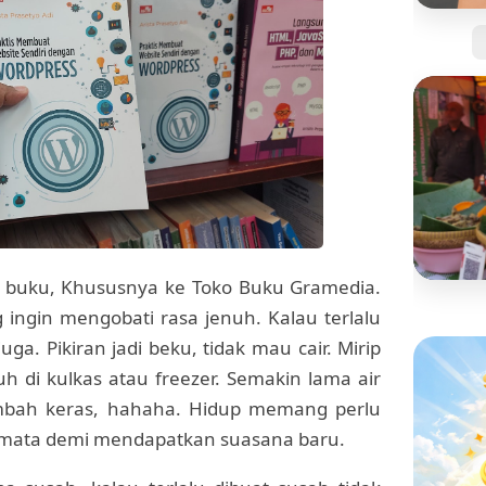
Jangan
Kartu 
Tanpa 
o buku, Khususnya ke Toko Buku Gramedia.
 ingin mengobati rasa jenuh. Kalau terlalu
BISNIS
Mengi
ga. Pikiran jadi beku, tidak mau cair. Mirip
"Pisan
uh di kulkas atau freezer. Semakin lama air
yang S
ambah keras, hahaha. Hidup memang perlu
ci mata demi mendapatkan suasana baru.