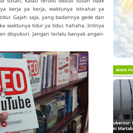
 susah, kalau terlalu dibuat susah tidak
a kerja ya kerja, waktunya istirahat ya
 tidur. Gajah saja, yang badannya gede dan
ka waktunya tidur ya tidur, hahaha. Intinya
an disyukuri. Jangan terlalu banyak angan-
BERITA P
1
2
TRENDING #1
Menanti Ketegasan Gubernur: Kapan Nama
Lahan 
JIS Dinasionalkan demi Martabat Bahasa?
Akhirn