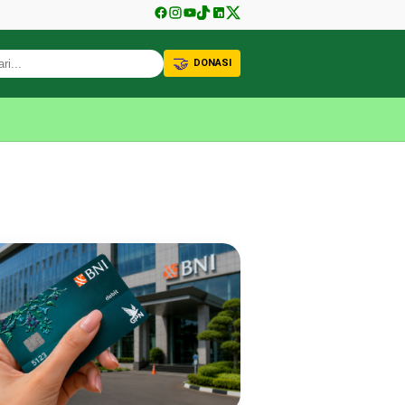
🤝
DONASI
KABAR