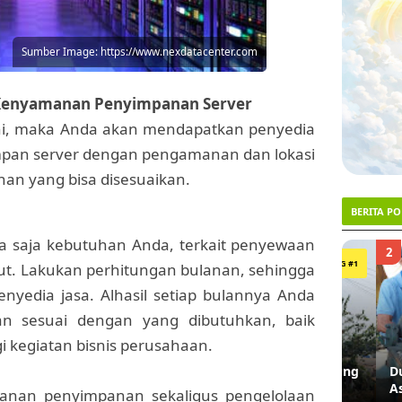
Sumber Image: https://www.nexdatacenter.com
 Kenyamanan Penyimpanan Server
ini, maka Anda akan mendapatkan penyedia
mpan server dengan pengamanan dan lokasi
nan yang bisa disesuaikan.
BERITA P
pa saja kebutuhan Anda, terkait penyewaan
1
2
TRENDING #1
ut. Lakukan perhitungan bulanan, sehingga
enyedia jasa. Alhasil setiap bulannya Anda
n sesuai dengan yang dibutuhkan, baik
 kegiatan bisnis perusahaan.
Lahan Lampu Merah Terminal Pulo Gadung
Dua De
Akhirnya Dibebaskan, 9 Bangunan
Asal Ci
yanan penyimpanan sekaligus pengelolaan