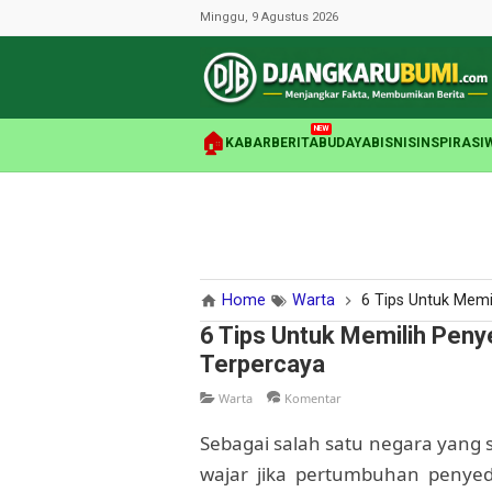
Minggu, 9 Agustus 2026
NEW
🏠
KABAR
BERITA
BUDAYA
BISNIS
INSPIRASI
Home
Warta
6 Tips Untuk Memil
6 Tips Untuk Memilih Peny
Terpercaya
Warta
Komentar
Sebagai salah satu negara yang 
wajar jika pertumbuhan penyedi