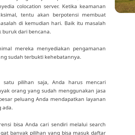
edia colocation server. Ketika keamanan
aksimal, tentu akan berpotensi membuat
masalah di kemudian hari. Baik itu masalah
WIS
k buruk dari bencana.
Menje
Sekol
di Pl
inimal mereka menyediakan pengamanan
ang sudah terbukti kehebatannya.
 satu pilihan saja, Anda harus mencari
anyak orang yang sudah menggunakan jasa
rbesar peluang Anda mendapatkan layanan
g ada.
erensi bisa Anda cari sendiri melalui search
ngat banyak pilihan yang bisa masuk daftar