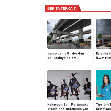
BERITA TERKAIT
Jenis-Jenis Girder dan
Estetika 
Aplikasinya dalam
lewat Pla
Konstruksi Modern -
Teksturn
Waskita
Kekayaan Seni Pertunjukan
Tips Jitu
Tradisional Indonesia yang
Sertifika