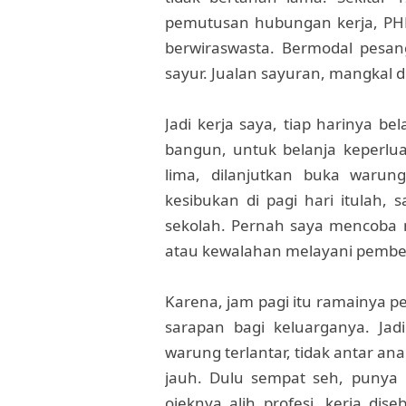
pemutusan hubungan kerja, PHK
berwiraswasta. Bermodal pesa
sayur. Jualan sayuran, mangkal d
Jadi kerja saya, tiap harinya be
bangun, untuk belanja keperlu
lima, dilanjutkan buka warun
kesibukan di pagi hari itulah,
sekolah. Pernah saya mencoba m
atau kewalahan melayani pembe
Karena, jam pagi itu ramainya p
sarapan bagi keluarganya. Jad
warung terlantar, tidak antar a
jauh. Dulu sempat seh, punya
ojeknya alih profesi, kerja di