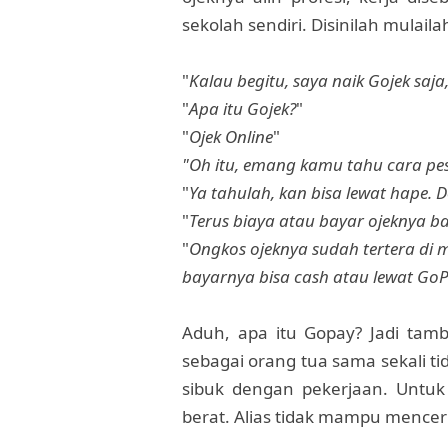
sekolah sendiri. Disinilah mulaila
"
Kalau begitu, saya naik Gojek saja
"
Apa itu Gojek?
"
"
Ojek Online
"
"Oh itu, emang kamu tahu cara pe
"
Ya tahulah, kan bisa lewat hape. 
"
Terus biaya atau bayar ojeknya 
"
Ongkos ojeknya sudah tertera di 
bayarnya bisa cash atau lewat Go
Aduh, apa itu Gopay? Jadi tam
sebagai orang tua sama sekali ti
sibuk dengan pekerjaan. Untuk m
berat. Alias tidak mampu mence