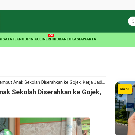
NEW
WISATA
TEKNO
OPINI
KULINER
HIBURAN
LOKASIA
WARTA
put Anak Sekolah Diserahkan ke Gojek, Kerja Jadi Tenang
KABAR
ak Sekolah Diserahkan ke Gojek,