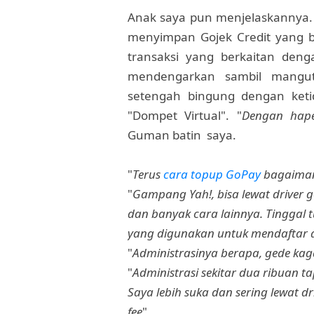
Anak saya pun menjelaskannya. 
menyimpan Gojek Credit yang b
transaksi yang berkaitan deng
mendengarkan sambil mangu
setengah bingung dengan keti
"Dompet Virtual". "
Dengan hape
Guman batin saya.
"
Terus
cara topup GoPay
bagaima
"
Gampang Yah!, bisa lewat driver 
dan banyak cara lainnya. Tinggal 
yang digunakan untuk mendaftar ap
"
Administrasinya berapa, gede kag
"
Administrasi sekitar dua ribuan ta
Saya lebih suka dan sering lewat dri
fee
"