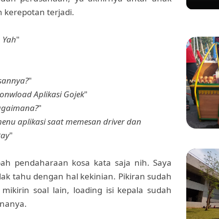
Ditert
Gadung
h kerepotan terjadi.
, Yah
"
sannya?
"
Donwload Aplikasi Gojek
"
bagaimana?
"
menu aplikasi saat memesan driver dan
Pay
"
KULINER
Manis 
bah pendaharaan kosa kata saja nih. Saya
Menikm
dak tahu dengan hal kekinian. Pikiran sudah
Bang 
ikirin soal lain, loading isi kepala sudah
rnanya.