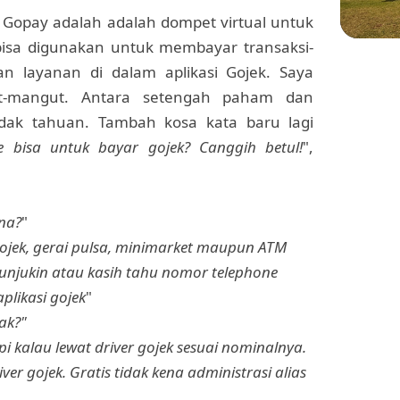
Gopay adalah adalah dompet virtual untuk
isa digunakan untuk membayar transaksi-
an layanan di dalam aplikasi Gojek. Saya
WIS
t-mangut. Antara setengah paham dan
Menje
dak tahuan. Tambah kosa kata baru lagi
Sekol
di Pl
 bisa untuk bayar gojek? Canggih betul!
",
na?
"
gojek, gerai pulsa, minimarket maupun ATM
tunjukin atau kasih tahu nomor telephone
likasi gojek
"
ak?"
pi kalau lewat driver gojek sesuai nominalnya.
ver gojek. Gratis tidak kena administrasi alias