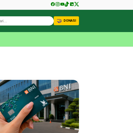
🤝
DONASI
KABAR