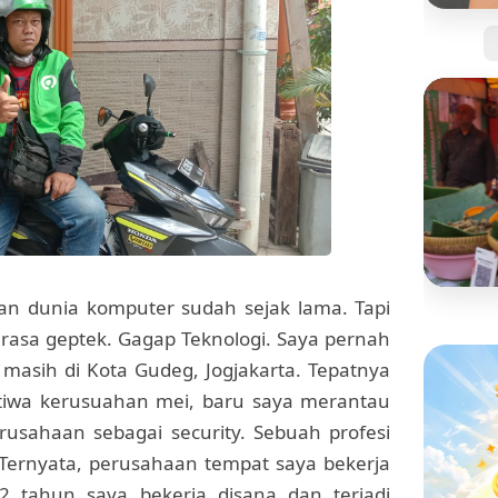
Jangan
Kartu 
Tanpa 
n dunia komputer sudah sejak lama. Tapi
BISNIS
erasa geptek. Gagap Teknologi. Saya pernah
Mengi
masih di Kota Gudeg, Jogjakarta. Tepatnya
"Pisan
yang S
stiwa kerusuahan mei, baru saya merantau
rusahaan sebagai security. Sebuah profesi
 Ternyata, perusahaan tempat saya bekerja
12 tahun saya bekerja disana dan terjadi