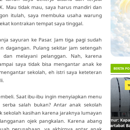
. Mau tidak mau, saya harus mandiri dan
ngon itulah, saya membuka usaha warung
ekat kontrakan tempat saya tinggal.
lanja sayuran ke Pasar. Jam tiga pagi sudah
an dagangan. Pulang sekitar jam setengah
g dan melayani pelanggan. Nah, karena
 sampai saya tidak bisa mengantar anak ke
BERITA P
engantar sekolah, eh istri saya keteteran
li.
1
2
TRENDING #1
embeli. Saat ibu-ibu ingin menyiapkan menu
i serba salah bukan? Antar anak sekolah
nak sekolah kasihan karena jaraknya lumayan
Menanti Ketegasan Gubernur: Kapan Nama
Lahan 
 langganan ojek pangkalan. Karena abang
JIS Dinasionalkan demi Martabat Bahasa?
Akhirn
sebuah perusahaan, ya akhirnya antar anak