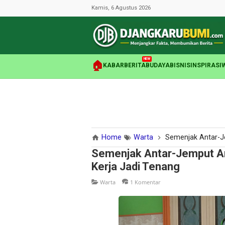
Kamis, 6 Agustus 2026
NEW
🏠
KABAR
BERITA
BUDAYA
BISNIS
INSPIRASI
Home
Warta
Semenjak Antar-Jem
Semenjak Antar-Jemput An
Kerja Jadi Tenang
Warta
1 Komentar