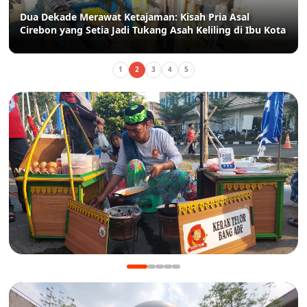
Dua Dekade Merawat Ketajaman: Kisah Pria Asal
Cirebon yang Setia Jadi Tukang Asah Keliling di Ibu Kota
1
2
3
4
5
KULINER
Manis Gurih Jakarta Festival Sukapura: Menikmati