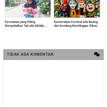
Permainan yang Paling
Kemeriahan Festival Adu Bedug
Menyebalkan Tak ada Akhlak,
dan Dondang Mustikajaya: Ribuan
Lato-Lato!
Warga Dipukau Uniknya Ondel-
Ondel Betawi di Setiap Booth
Kelurahan
TIDAK ADA KOMENTAR: