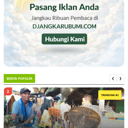
BERITA POPULER
❮
❯
2
TRENDING #2