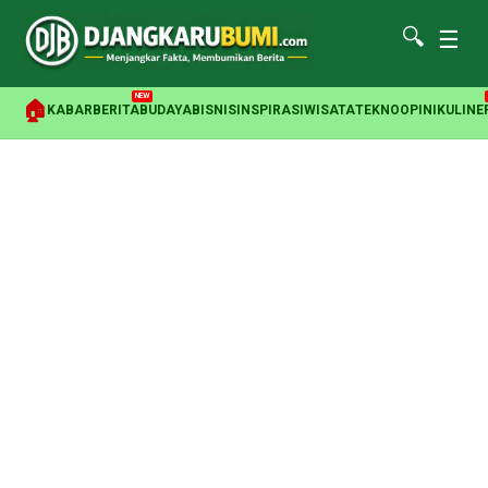
🔍
☰
NEW
🏠
KABAR
BERITA
BUDAYA
BISNIS
INSPIRASI
WISATA
TEKNO
OPINI
KULINE