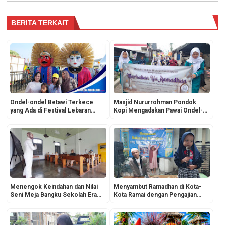
BERITA TERKAIT
Ondel-ondel Betawi Terkece
Masjid Nururrohman Pondok
yang Ada di Festival Lebaran
Kopi Mengadakan Pawai Ondel-
Betawi Monas Jakarta, Netizen
ondel Betawi Menyambut Bulan
Bisa Menilainya
Suci Ramadan
Menengok Keindahan dan Nilai
Menyambut Ramadhan di Kota-
Seni Meja Bangku Sekolah Era
Kota Ramai dengan Pengajian
Dulu: Mahakarya Pertukangan
Tawaqufan Taman Pendidikan Al-
yang Sarat Estetika
Quran, Beda dengan di Desa!