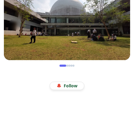
Legenda 18 Tahun Kerak Telor Bang Ade
WISATA
Menjelajah Angkasa di Kala Libur Sekolah: Serunya
🔔
Follow
Eduwisata Edukatif di Planetarium Jakarta