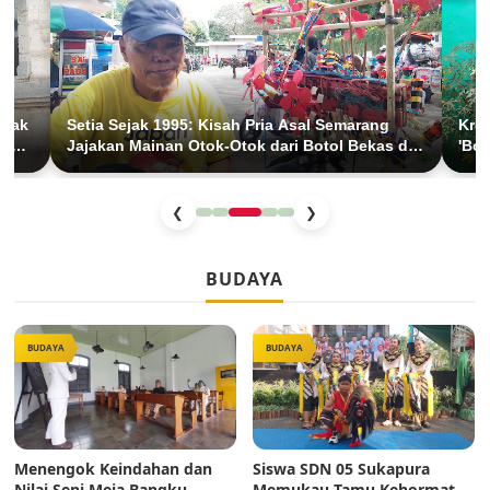
Anak
Setia Sejak 1995: Kisah Pria Asal Semarang
Krea
han
Jajakan Mainan Otok-Otok dari Botol Bekas di
'Bol
BKT Duren Sawit
Anak
❮
❯
BUDAYA
BUDAYA
BUDAYA
Menengok Keindahan dan
Siswa SDN 05 Sukapura
Nilai Seni Meja Bangku
Memukau Tamu Kehormatan