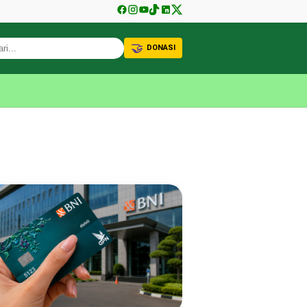
🤝
DONASI
KABAR