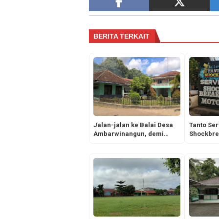
BERITA TERKAIT
Jalan-jalan ke Balai Desa
Tanto Ser
Ambarwinangun, demi
Shockbrea
Memanjakan Pandangan
Bagi yan
Motornya 