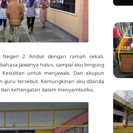
Ditertibkan Demi Lancarkan Akses Pulo
Kelilin
Gadung-Bekasi
 Negeri 2 Ambal dengan ramah sekali.
 bahasa jawanya halus, sampai aku bingung
. Kesulitan untuk menjawab. Dan akupun
 guru tersebut. Kemungkinan aku dilanda
n dan kehangatan dalam menyambutku.
KULINER
Manis 
Menikm
Bang 