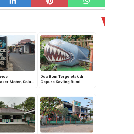
vice
Dua Bom Tergeletak di
ker Motor, Solusi
Gapura Kavling Bumi
g Shockbreaker
Kahuripan Babelan Bekasi
Rusak, Ingat Tu!
Jawa Barat, Bikin Warga
Cemas