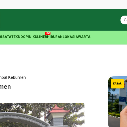
NEW
WISATA
TEKNO
OPINI
KULINER
HIBURAN
LOKASIA
WARTA
mbal Kebumen
KABAR
umen