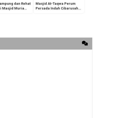
 Kampung dan Rehat
Masjid At-Taqwa Perum
i Masjid Muria
Persada Indah Cibarusah
dung Kebumen
Masih dalam Tahap
Renovasi