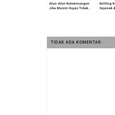
Alun-Alun Kutowinangun
Keliling
Jika Musim Hujan Tidak
Sejenak d
Bisa Dipergunakan,
Sarwoga
Beceknya Kebangetan!
TIDAK ADA KOMENTAR: