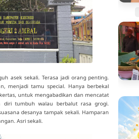
Jangan
Kartu 
Tanpa 
uh asek sekali. Terasa jadi orang penting.
n, menjadi tamu special. Hanya berbekal
BISNIS
kertas, untuk mengabadikan dan mencatat
Mengi
a diri tumbuh walau berbalut rasa grogi.
"Pisan
yang S
suasana desanya tampak sekali. Hamparan
ngan. Asri sekali.