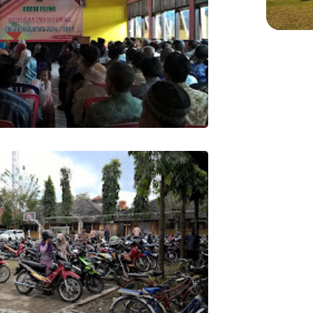
WIS
Menje
Sekol
di Pl