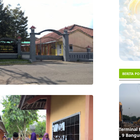
BERITA P
1
2
TRENDING #1
Lahan Lampu Merah Terminal Pulo Gadung
Dua De
Akhirnya Dibebaskan, 9 Bangunan
Asal Ci