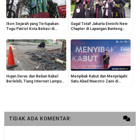
Ikon Sejarah yang Terlupakan:
Gagal Total! Jakarta Ennichi New
Tugu Patriot Kota Bekasi di
Chapter di Lapangan Banteng
Perempatan Tol Bekasi Tertutup
Dibatalkan Mendadak, Isu
Benalu
Anggaran Dibawa Kabur hingga
Politisasi Mencuat
Hujan Deras dan Beban Kabel
Menyibak Kabut dan Menjelajahi
Berlebih, Tiang Internet Lampu
Satu Abad Maestro Zaini di
Merah Hybrida Kelapa Gading
Taman Ismail Marzuki
Roboh
TIDAK ADA KOMENTAR: