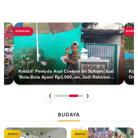
INSPIRASI
INSPIRA
Kreatif! Pemuda Asal Cirebon Ini Sukses Jual
Kisa
 di
'Bola-Bola Ayam' Rp1.000,-an, Jadi Rebutan
Onde
Anak SD di Jakarta
Cuc
❮
❯
BUDAYA
BUDAYA
BUDAYA