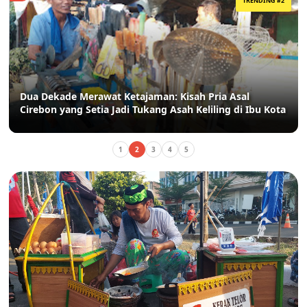
TRENDING #2
Dua Dekade Merawat Ketajaman: Kisah Pria Asal
Cirebon yang Setia Jadi Tukang Asah Keliling di Ibu Kota
1
2
3
4
5