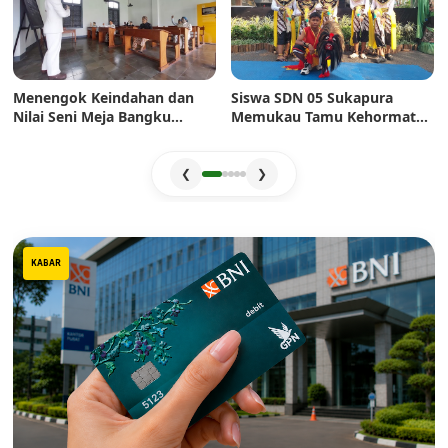
Menengok Keindahan dan
Siswa SDN 05 Sukapura
Nilai Seni Meja Bangku
Memukau Tamu Kehormatan
Sekolah Era Dulu: Mahakarya
di Jakarta Festival Sukapura
Pertukangan yang Sarat
2026
Estetika
❮
❯
KABAR