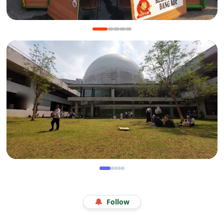
KULINER
Manis Gurih Jakarta Festival Sukapura: Menikmati
Legenda 18 Tahun Kerak Telor Bang Ade
WISATA
Menjelajah Angkasa di Kala Libur Sekolah: Serunya
🔔
Follow
Eduwisata Edukatif di Planetarium Jakarta