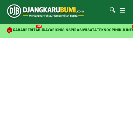
🔍
☰
NEW
🏠
KABAR
BERITA
BUDAYA
BISNIS
INSPIRASI
WISATA
TEKNO
OPINI
KULINE