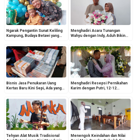
Ngarak Pengantin Sunat Keliling
Menghadiri Acara Tunangan
Kampung, Budaya Betawi yang
Wahyu dengan Indy, Aduh Bikin
Masih Eksis!
Ngenes Nasib Jomblo!
Bisnis Jasa Penukaran Uang
Menghadiri Resepsi Pernikahan
Kertas Baru Kini Sepi, Ada yang
Karim dengan Putri, 12-12
Tahu Penyebabnya? Yuk Dibaca!
Tanggal Cantik!
Tehyan Alat Musik Tradisional
Menengok Keindahan dan Nilai