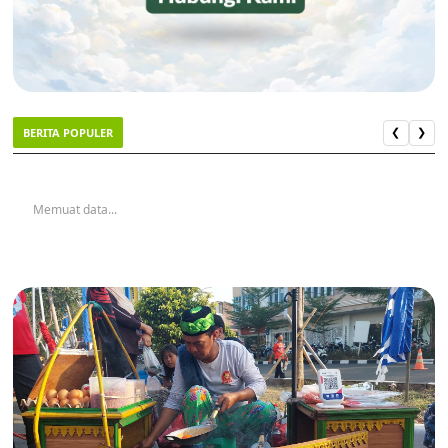
BERITA POPULER
❮
❯
Memuat data...