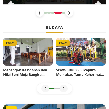
Anak SD di Jakarta
Cuc
❮
❯
BUDAYA
BUDAYA
BUDAYA
Menengok Keindahan dan
Siswa SDN 05 Sukapura
Nilai Seni Meja Bangku
Memukau Tamu Kehormatan
Sekolah Era Dulu: Mahakarya
di Jakarta Festival Sukapura
Pertukangan yang Sarat
2026
Estetika
❮
❯