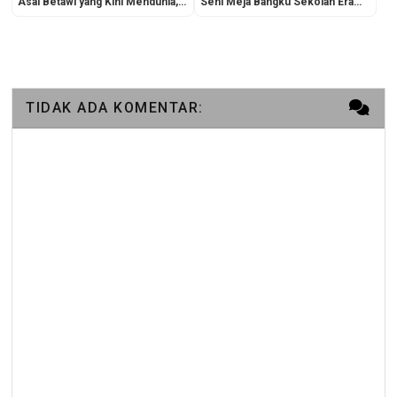
Asal Betawi yang Kini Mendunia,
Seni Meja Bangku Sekolah Era
Sumpah!
Dulu: Mahakarya Pertukangan
yang Sarat Estetika
TIDAK ADA KOMENTAR: