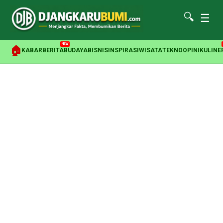
🔍
☰
NEW
🏠
KABAR
BERITA
BUDAYA
BISNIS
INSPIRASI
WISATA
TEKNO
OPINI
KULINE