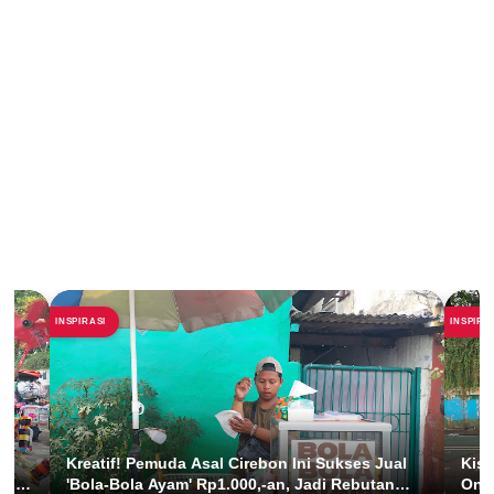
INSPIRASI
INSPIRA
Kreatif! Pemuda Asal Cirebon Ini Sukses Jual
Kisa
 di
'Bola-Bola Ayam' Rp1.000,-an, Jadi Rebutan
Onde