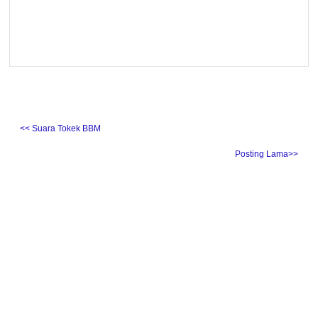
˂˂ Suara Tokek BBM
Posting Lama˃˃