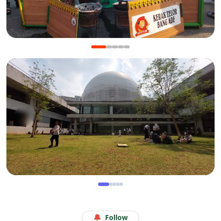
KULINER
Manis Gurih Jakarta Festival Sukapura: Menikmati
Legenda 18 Tahun Kerak Telor Bang Ade
WISATA
Menjelajah Angkasa di Kala Libur Sekolah: Serunya
🔔
Follow