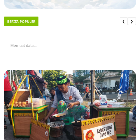
BERITA POPULER
❮
❯
Memuat data...