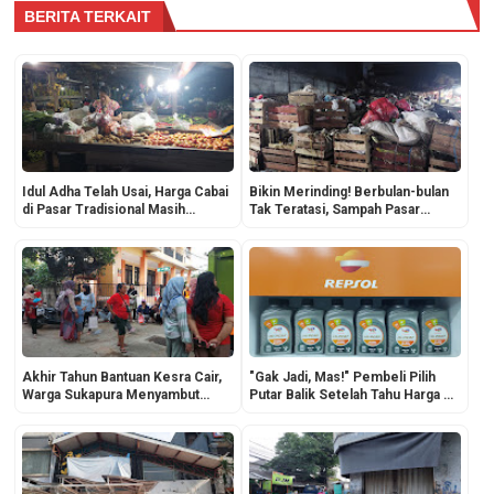
BERITA TERKAIT
Idul Adha Telah Usai, Harga Cabai
Bikin Merinding! Berbulan-bulan
di Pasar Tradisional Masih
Tak Teratasi, Sampah Pasar
"Pedas" Menyengat
Cakung Menggunung Dipenuhi
Lautan Belatung
Akhir Tahun Bantuan Kesra Cair,
"Gak Jadi, Mas!" Pembeli Pilih
Warga Sukapura Menyambut
Putar Balik Setelah Tahu Harga Oli
dengan Lega, Alhamdulillah!
Motor Naik Drastis