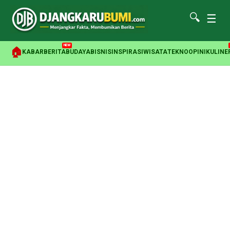
🔍
☰
NEW
🏠
KABAR
BERITA
BUDAYA
BISNIS
INSPIRASI
WISATA
TEKNO
OPINI
KULINE