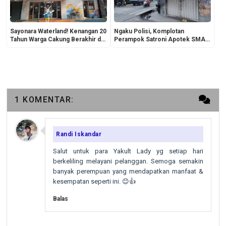
Sayonara Waterland! Kenangan 20
Ngaku Polisi, Komplotan
Tahun Warga Cakung Berakhir di
Perampok Satroni Apotek SMA
Ujung Menteng
83 Jakarta
1 KOMENTAR:
Randi Iskandar
Salut untuk para Yakult Lady yg setiap hari
berkeliling melayani pelanggan. Semoga semakin
banyak perempuan yang mendapatkan manfaat &
kesempatan seperti ini. 😊👍
Balas