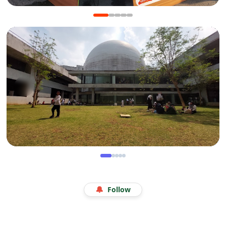
KULINER
Manis Gurih Jakarta Festival Sukapura: Menikmati
Legenda 18 Tahun Kerak Telor Bang Ade
WISATA
Menjelajah Angkasa di Kala Libur Sekolah: Serunya
🔔
Follow
Eduwisata Edukatif di Planetarium Jakarta