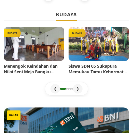
BUDAYA
BUDAYA
BUDAYA
Menengok Keindahan dan
Siswa SDN 05 Sukapura
Nilai Seni Meja Bangku
Memukau Tamu Kehormatan
Sekolah Era Dulu: Mahakarya
di Jakarta Festival Sukapura
Pertukangan yang Sarat
2026
Estetika
❮
❯
KABAR