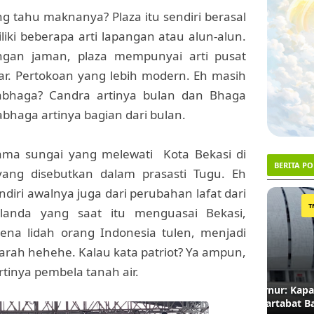
ang tahu maknanya? Plaza itu sendiri berasal
iki beberapa arti lapangan atau alun-alun.
ngan jaman, plaza mempunyai arti pusat
ar. Pertokoan yang lebih modern. Eh masih
rabhaga? Candra artinya bulan dan Bhaga
abhaga artinya bagian dari bulan.
a sungai yang melewati Kota Bekasi di
BERITA P
ang disebutkan dalam prasasti Tugu. Eh
ndiri awalnya juga dari perubahan lafat dari
1
2
TRENDING #1
landa yang saat itu menguasai Bekasi,
ena lidah orang Indonesia tulen, menjadi
ejarah hehehe. Kalau kata patriot? Ya ampun,
rtinya pembela tanah air.
Menanti Ketegasan Gubernur: Kapan Nama
Lahan 
JIS Dinasionalkan demi Martabat Bahasa?
Akhirn