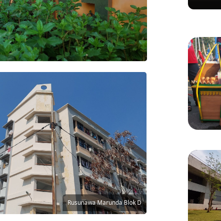
Ditertibkan Demi Lancarkan Akses Pulo
Kelilin
Gadung-Bekasi
KULINER
Manis 
Menikm
Bang 
Rusunawa Marunda Blok D