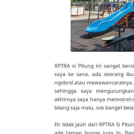
RPTRA si Pitung ini sangat bers
saya ke sana, ada seorang ib
ngobrol atau mewawancarainya. Ta
sehingga saya mengurungkan
akhirnya saya hanya memotret-m
bilang saja malu, sok banget be
Eh tidak jauh dari RPTRA Si Pitu
ada taman bunga juga lo. Ban