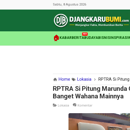
Sabtu, 8 Agustus 2026
NEW
🏠
KABAR
BERITA
BUDAYA
BISNIS
INSPIRASI
Home
Lokasia
RPTRA Si Pitung Ma
RPTRA Si Pitung Marunda C
Banget Wahana Mainnya
Lokasia
Komentar