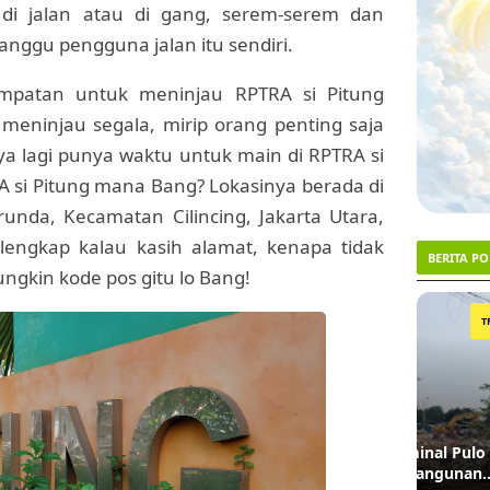
 di jalan atau di gang, serem-serem dan
nggu pengguna jalan itu sendiri.
empatan untuk meninjau RPTRA si Pitung
eninjau segala, mirip orang penting saja
a lagi punya waktu untuk main di RPTRA si
 si Pitung mana Bang? Lokasinya berada di
nda, Kecamatan Cilincing, Jakarta Utara,
 lengkap kalau kasih alamat, kenapa tidak
BERITA P
ngkin kode pos gitu lo Bang!
1
2
TRENDING #1
Lahan Lampu Merah Terminal Pulo Gadung
Dua De
Akhirnya Dibebaskan, 9 Bangunan
Asal Ci