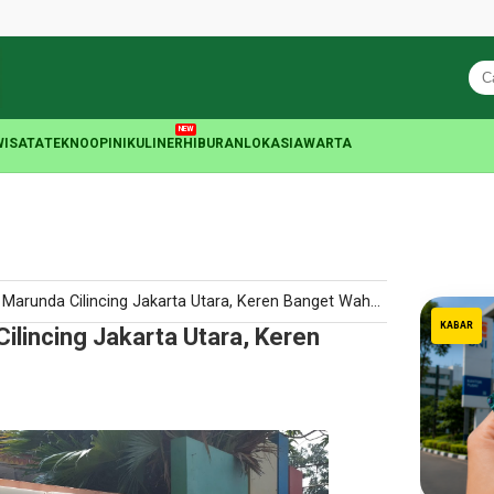
NEW
WISATA
TEKNO
OPINI
KULINER
HIBURAN
LOKASIA
WARTA
runda Cilincing Jakarta Utara, Keren Banget Wahana Mainnya
KABAR
ilincing Jakarta Utara, Keren