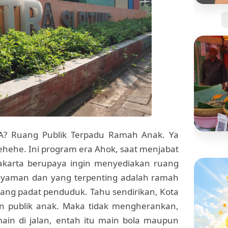
Jangan
Kartu 
Tanpa 
RA? Ruang Publik Terpadu Ramah Anak. Ya
 hehehe. Ini program era Ahok, saat menjabat
BISNIS
Mengi
Jakarta berupaya ingin menyediakan ruang
"Pisan
nyaman dan yang terpenting adalah ramah
yang S
ang padat penduduk. Tahu sendirikan, Kota
in publik anak. Maka tidak mengherankan,
ain di jalan, entah itu main bola maupun