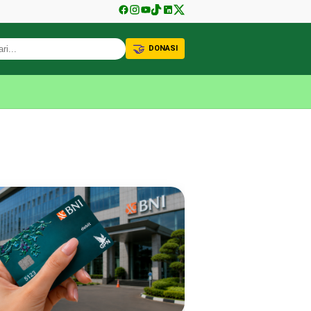
🤝
DONASI
KABAR