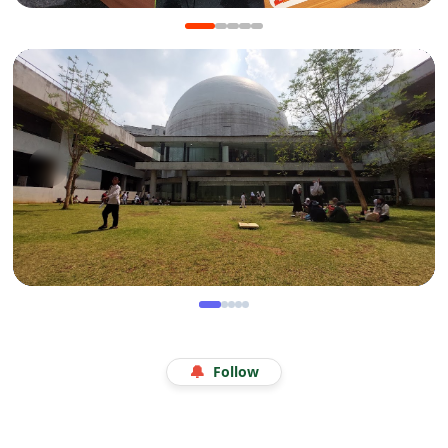
KULINER
Manis Gurih Jakarta Festival Sukapura: Menikmati
Legenda 18 Tahun Kerak Telor Bang Ade
WISATA
Menjelajah Angkasa di Kala Libur Sekolah: Serunya
🔔
Follow
Eduwisata Edukatif di Planetarium Jakarta