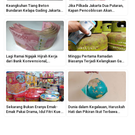
Keangkuhan Tiang Beton
Jika Pilkada Jakarta Dua Putaran,
Bundaran Kelapa Gading Jakarta
Kapan Pencoblosan Akan
Utara
Dilakukan Lagi? Ah Kepo!
Lagi Ramai Ngajak Hijrah Kerja
Minggu Pertama Ramadan
dari Bank Konvensional,
Biasanya Terjadi Kelangkaan Gas
Fenomena Apa Ini?
Elpiji 3 Kg, Ayo Diborong
Sekarang!
Sekarang Bukan Eranya Emak-
Dunia dalam Kegalauan, Haruskah
Emak Pakai Drama, Idul Fitri Kue
Hati dan Pikiran Ikut Terbawa
Lebaran Beli Saja, Praktis!
Olehnya?