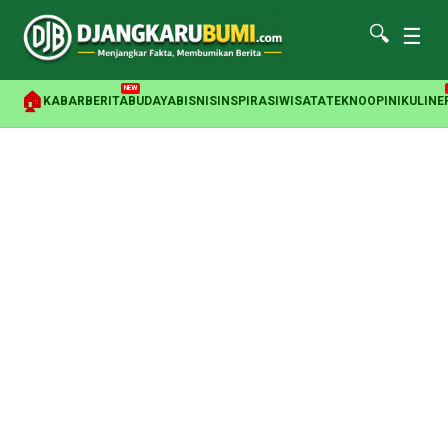
🔍
☰
NEW
🏠
KABAR
BERITA
BUDAYA
BISNIS
INSPIRASI
WISATA
TEKNO
OPINI
KULINE