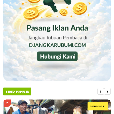
BERITA POPULER
❮
❯
2
TRENDING #2