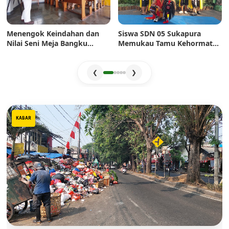
Menengok Keindahan dan
Siswa SDN 05 Sukapura
Nilai Seni Meja Bangku
Memukau Tamu Kehormatan
Sekolah Era Dulu: Mahakarya
di Jakarta Festival Sukapura
Pertukangan yang Sarat
2026
Estetika
❮
❯
KABAR