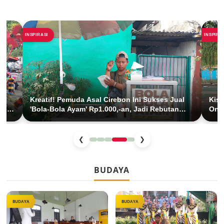
INSPIRASI
INSPIRA
Kreatif! Pemuda Asal Cirebon Ini Sukses Jual
Kisa
 di
'Bola-Bola Ayam' Rp1.000,-an, Jadi Rebutan
Onde
Anak SD di Jakarta
Cuc
❮
❯
BUDAYA
BUDAYA
BUDAYA