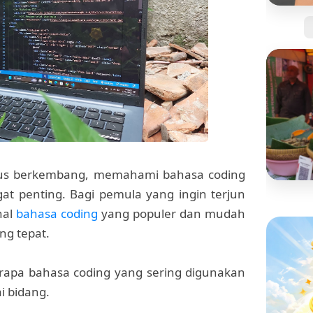
Jangan
Kartu 
Tanpa 
erus berkembang, memahami bahasa coding
at penting. Bagi pemula yang ingin terjun
BISNIS
nal
bahasa coding
yang populer dan mudah
Mengi
ang tepat.
"Pisan
yang S
rapa bahasa coding yang sering digunakan
i bidang.