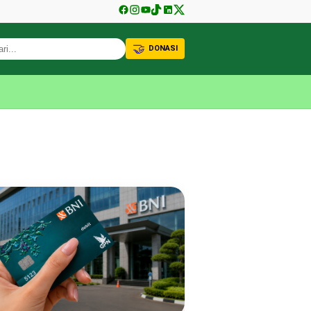
🤝
DONASI
KABAR