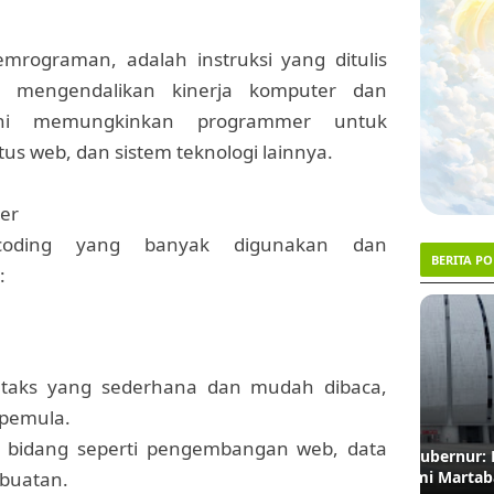
mrograman, adalah instruksi yang ditulis
k mengendalikan kinerja komputer dan
ini memungkinkan programmer untuk
tus web, dan sistem teknologi lainnya.
er
coding yang banyak digunakan dan
BERITA P
:
1
2
TRENDING #1
ntaks yang sederhana dan mudah dibaca,
 pemula.
 bidang seperti pengembangan web, data
Menanti Ketegasan Gubernur: Kapan Nama
Ironi d
JIS Dinasionalkan demi Martabat Bahasa?
Penjual
 buatan.