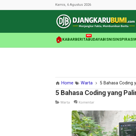
Kamis, 6 Agustus 2026
NEW
🏠
KABAR
BERITA
BUDAYA
BISNIS
INSPIRASI
Home
Warta
5 Bahasa Coding y
5 Bahasa Coding yang Pali
Warta
Komentar