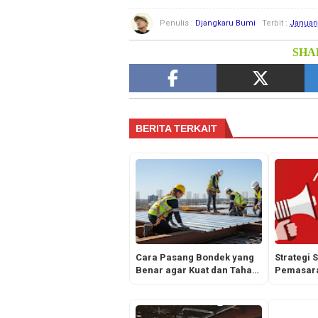
Penulis :
Djangkaru Bumi
Terbit :
Januari
SHAR
BERITA TERKAIT
Cara Pasang Bondek yang
Strategi S
Benar agar Kuat dan Tahan
Pemasara
Lama
Sukses