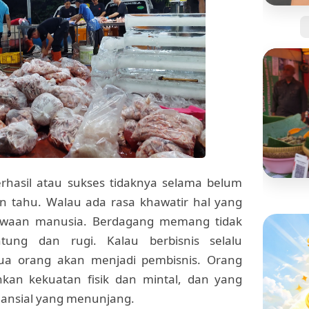
Jangan
Kartu 
Tanpa 
erhasil atau sukses tidaknya selama belum
 tahu. Walau ada rasa khawatir hal yang
BISNIS
Mengi
bawaan manusia. Berdagang memang tidak
"Pisan
ung dan rugi. Kalau berbisnis selalu
yang S
a orang akan menjadi pembisnis. Orang
kan kekuatan fisik dan mintal, dan yang
inansial yang menunjang.