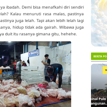
a ibadah. Demi bisa menafkahi diri sendiri
lah? Kalau menuruti rasa malas, pastinya
astinya juga lelah. Tapi akan lebih lelah lagi
asanya, hidup tidak ada gairah. Wibawa juga
ya duit itu rasanya gimana gitu, hehehe.
BERITA P
1
2
TRENDING #1
Lahan Lampu Merah Terminal Pulo Gadung
Ironi d
Akhirnya Dibebaskan, 9 Bangunan
Penjual