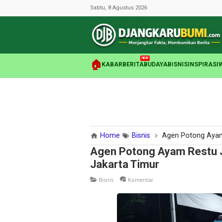
Sabtu, 8 Agustus 2026
NEW
🏠
KABAR
BERITA
BUDAYA
BISNIS
INSPIRASI
Home
Bisnis
Agen Potong Ayam R
Agen Potong Ayam Restu J
Jakarta Timur
Bisnis
Komentar