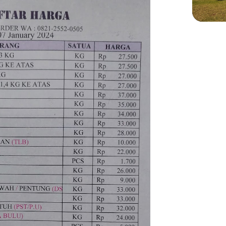
WIS
Menje
Sekol
di Pl