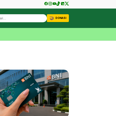
🤝
DONASI
KABAR