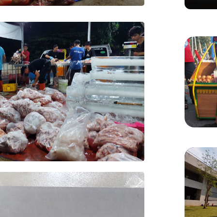
Ditertibkan Demi Lancarkan Akses Pulo
Gadung-Bekasi
KULINER
Manis 
Menikm
Bang 