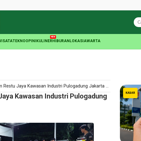
NEW
WISATA
TEKNO
OPINI
KULINER
HIBURAN
LOKASIA
WARTA
estu Jaya Kawasan Industri Pulogadung Jakarta Timur
KABAR
aya Kawasan Industri Pulogadung