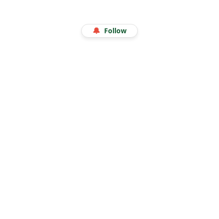
WISATA
Menjelajah Angkasa di Kala Libur Sekolah: Serunya
🔔
Follow
Eduwisata Edukatif di Planetarium Jakarta