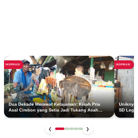
INSPIRASI
INSPIRASI
Dua Dekade Merawat Ketajaman: Kisah Pria
Uniknya 
Asal Cirebon yang Setia Jadi Tukang Asah
SD Legen
Keliling di Ibu Kota
26 Tahu
❮
❯