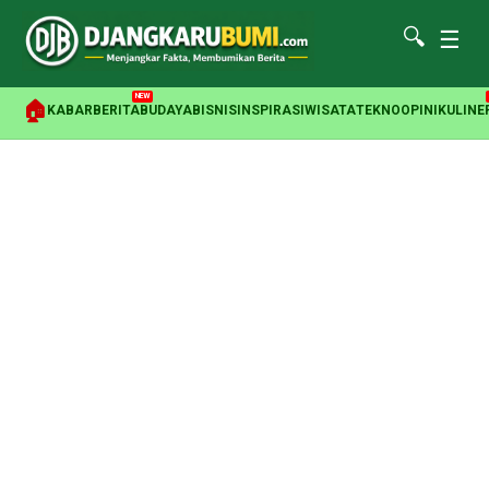
🔍
☰
NEW
🏠
KABAR
BERITA
BUDAYA
BISNIS
INSPIRASI
WISATA
TEKNO
OPINI
KULINE