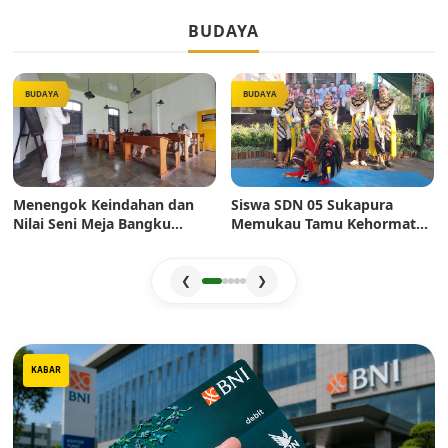
BUDAYA
BUDAYA
BUDAYA
Menengok Keindahan dan
Siswa SDN 05 Sukapura
Nilai Seni Meja Bangku
Memukau Tamu Kehormatan
Sekolah Era Dulu: Mahakarya
di Jakarta Festival Sukapura
Pertukangan yang Sarat
2026
Estetika
❮
❯
KABAR