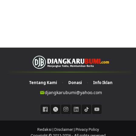
Tentang Kami
Donasi
Info Iklan
•
•
djangkarubumi@yahoo.com
Redaksi
|
Disclaimer
|
Privacy Policy
Copyright © 2011-
2026 -
All rights reserved