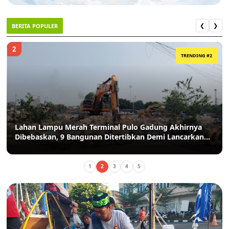
BERITA POPULER
❮
❯
2
TRENDING #2
Lahan Lampu Merah Terminal Pulo Gadung Akhirnya
Dibebaskan, 9 Bangunan Ditertibkan Demi Lancarkan
Akses Pulo Gadung-Bekasi
1
2
3
4
5