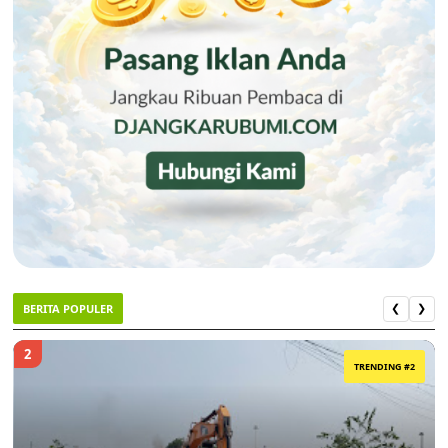
BERITA POPULER
❮
❯
2
TRENDING #2