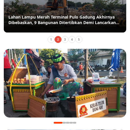
Lahan Lampu Merah Terminal Pulo Gadung Akhirnya
Dibebaskan, 9 Bangunan Ditertibkan Demi Lancarkan
Akses Pulo Gadung-Bekasi
1
2
3
4
5
KULINER