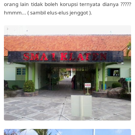
orang lain tidak boleh korupsi ternyata dianya ?????
hmmm... ( sambil elus-elus jenggot ).