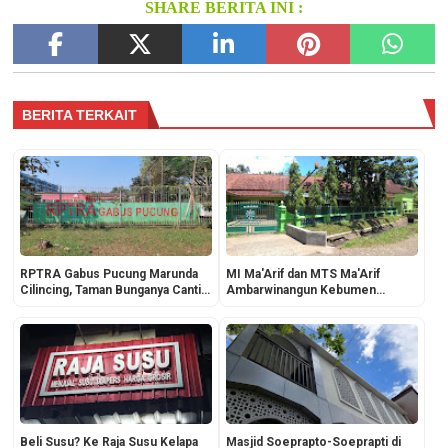
SHARE BERITA INI :
BERITA TERKAIT
RPTRA Gabus Pucung Marunda
MI Ma'Arif dan MTS Ma'Arif
Cilincing, Taman Bunganya Cantik
Ambarwinangun Kebumen
Super Terawat dengan Baik
Tampak Bersih dan Asri
Beli Susu? Ke Raja Susu Kelapa
Masjid Soeprapto-Soeprapti di