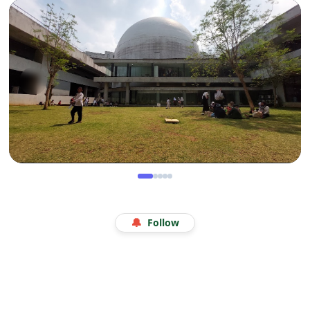
Manis Gurih Jakarta Festival Sukapura: Menikmati
Legenda 18 Tahun Kerak Telor Bang Ade
WISATA
Menjelajah Angkasa di Kala Libur Sekolah: Serunya
🔔
Follow
Eduwisata Edukatif di Planetarium Jakarta