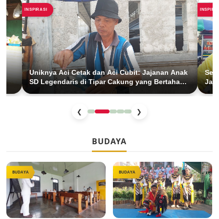
INSPIRASI
INSPIRA
Uniknya Aci Cetak dan Aci Cubit: Jajanan Anak
Seti
SD Legendaris di Tipar Cakung yang Bertahan
Jaja
26 Tahun
BKT
❮
❯
BUDAYA
BUDAYA
BUDAYA