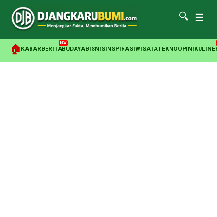
🔍
☰
NEW
🏠
KABAR
BERITA
BUDAYA
BISNIS
INSPIRASI
WISATA
TEKNO
OPINI
KULINE